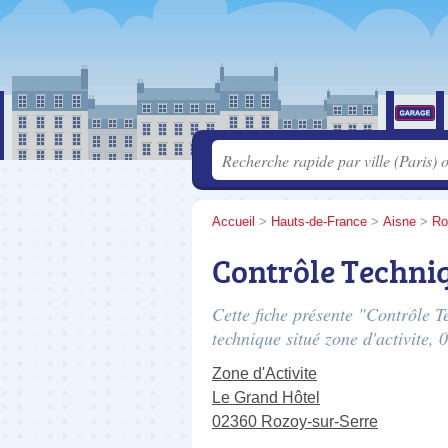
Accueil
>
Hauts-de-France
>
Aisne
>
Ro
Contrôle Techni
Cette fiche présente "Contrôle T
technique situé
zone d'activite
, 
Zone d'Activite
Le Grand Hôtel
02360 Rozoy-sur-Serre