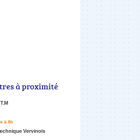
tres à proximité
T.M
e à 9h
Technique Vervinois