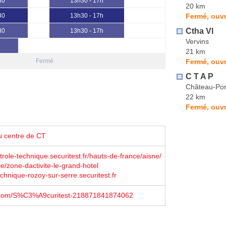
30
13h30 - 17h
20 km
Fermé, ouvr
30
13h30 - 17h
Ctha Vl
30
13h30 - 17h
Vervins
21 km
Fermé, ouvr
Fermé
C T A P
Château-Por
22 km
Fermé, ouvr
u centre de CT
trole-technique.securitest.fr/hauts-de-france/aisne/
e/zone-dactivite-le-grand-hotel
echnique-rozoy-sur-serre.securitest.fr
com/S%C3%A9curitest-218871841874062