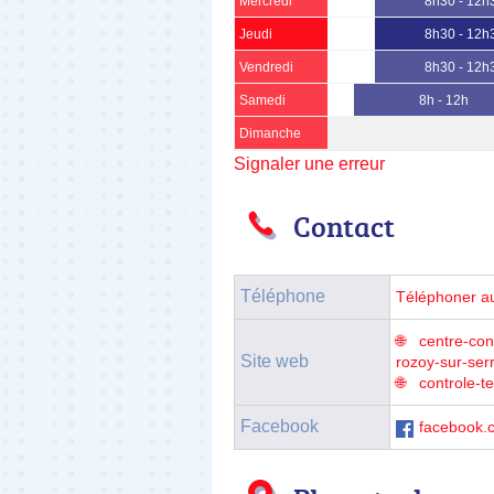
Mercredi
8h30 - 12h
Jeudi
8h30 - 12h
Vendredi
8h30 - 12h
Samedi
8h - 12h
Dimanche
Signaler une erreur
Contact
Téléphone
Téléphoner a
centre-con
Site web
rozoy-sur-serr
controle-t
Facebook
facebook.