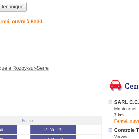
e technique
rmé, ouvre à 8h30
ique à Rozoy-sur-Serre
Cen
SARL C.C.
Montcornet
7 km
Fermé, ouvr
Fermé
Controle 
30
13h30 - 17h
Vervins