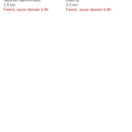
Neuville-Saint-Amand
Gauchy
1.8 km
2.3 km
Fermé, ouvre demain à 8h
Fermé, ouvre demain à 8h