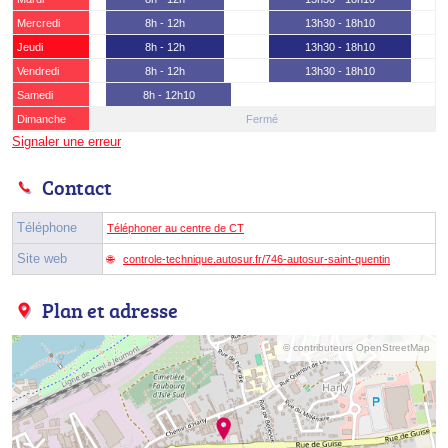
Mercredi
8h - 12h
13h30 - 18h10
Jeudi
8h - 12h
13h30 - 18h10
Vendredi
8h - 12h
13h30 - 18h10
Samedi
8h - 12h10
Dimanche
Fermé
Signaler une erreur
Contact
Téléphone
Téléphoner au centre de CT
Site web
controle-technique.autosur.fr/746-autosur-saint-quentin
Plan et adresse
© contributeurs OpenStreetMap