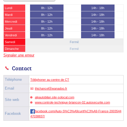
Lundi
8h - 12h
14h - 18h
Mardi
8h - 12h
14h - 18h
Mercredi
8h - 12h
14h - 18h
Jeudi
8h - 12h
14h - 18h
Vendredi
8h - 12h
14h - 18h
Samedi
Fermé
Dimanche
Fermé
Signaler une erreur
Contact
Téléphone
Téléphoner au centre de CT
Email
thichancelⓐwanadoo.fr
alpautobilan.site-solocal.com
Site web
www.controle-technique-briancon-02.autosecurite.com
facebook.com/Auto-S%C3%A9curit%C3%A9-France-2003544
Facebook
47038837/