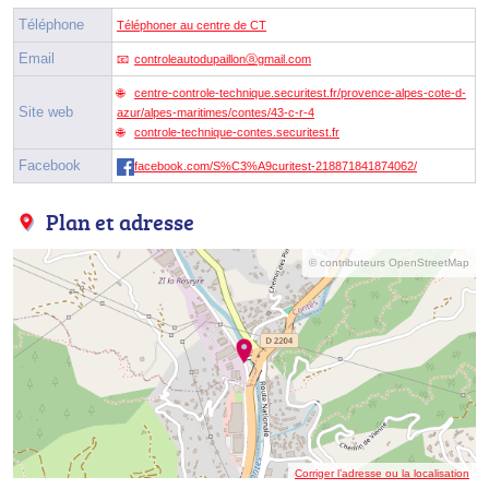
Téléphone
Téléphoner au centre de CT
Email
controleautodupaillonⓐgmail.com
centre-controle-technique.securitest.fr/provence-alpes-cote-d-
Site web
azur/alpes-maritimes/contes/43-c-r-4
controle-technique-contes.securitest.fr
Facebook
facebook.com/S%C3%A9curitest-218871841874062/
Plan et adresse
© contributeurs OpenStreetMap
Corriger l’adresse ou la localisation