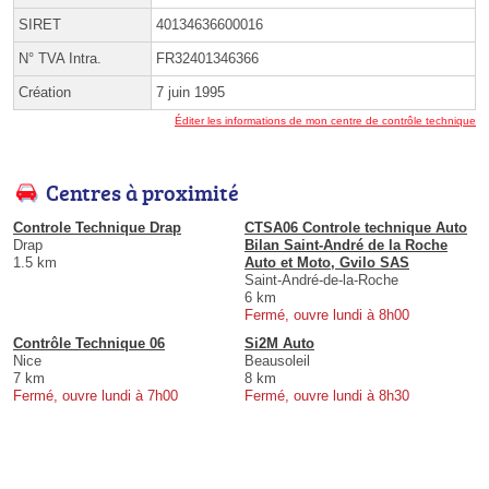
SIRET
40134636600016
N° TVA Intra.
FR32401346366
Création
7 juin 1995
Éditer les informations de mon centre de contrôle technique
Centres à proximité
Controle Technique Drap
CTSA06 Controle technique Auto
Drap
Bilan Saint-André de la Roche
1.5 km
Auto et Moto, Gvilo SAS
Saint-André-de-la-Roche
6 km
Fermé, ouvre lundi à 8h00
Contrôle Technique 06
Si2M Auto
Nice
Beausoleil
7 km
8 km
Fermé, ouvre lundi à 7h00
Fermé, ouvre lundi à 8h30