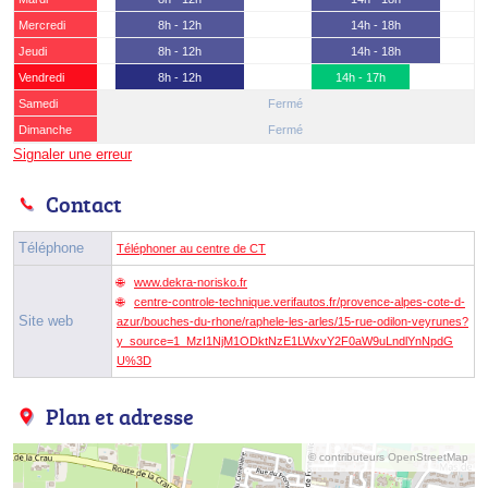
Mercredi
8h - 12h
14h - 18h
Jeudi
8h - 12h
14h - 18h
Vendredi
8h - 12h
14h - 17h
Samedi
Fermé
Dimanche
Fermé
Signaler une erreur
Contact
Téléphone
Téléphoner au centre de CT
www.dekra-norisko.fr
centre-controle-technique.verifautos.fr/provence-alpes-cote-d-
Site web
azur/bouches-du-rhone/raphele-les-arles/15-rue-odilon-veyrunes?
y_source=1_MzI1NjM1ODktNzE1LWxvY2F0aW9uLndlYnNpdG
U%3D
Plan et adresse
© contributeurs OpenStreetMap