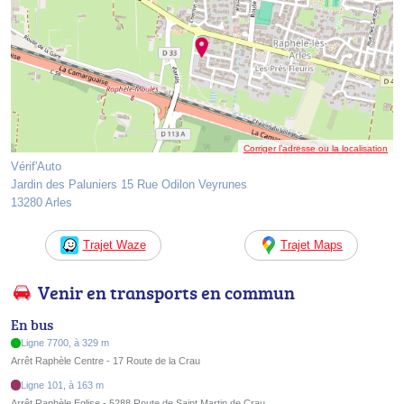
Corriger l’adresse ou la localisation
Vérif'Auto
Jardin des Paluniers 15 Rue Odilon Veyrunes
13280 Arles
Trajet Waze
Trajet Maps
Venir en transports en commun
En bus
Ligne 7700, à 329 m
Arrêt Raphèle Centre - 17 Route de la Crau
Ligne 101, à 163 m
Arrêt Raphèle Eglise - 5288 Route de Saint Martin de Crau