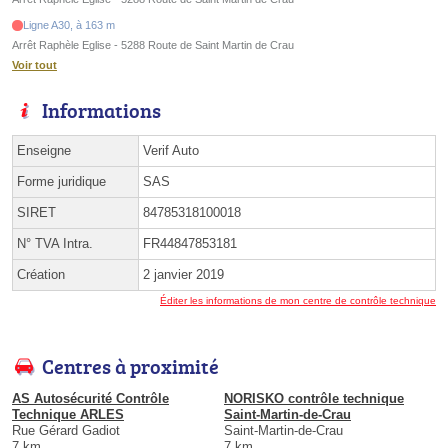
Ligne A30, à 163 m
Arrêt Raphèle Eglise - 5288 Route de Saint Martin de Crau
Voir tout
Informations
Enseigne
Verif Auto
Forme juridique
SAS
SIRET
84785318100018
N° TVA Intra.
FR44847853181
Création
2 janvier 2019
Éditer les informations de mon centre de contrôle technique
Centres à proximité
AS Autosécurité Contrôle
NORISKO contrôle technique
Technique ARLES
Saint-Martin-de-Crau
Rue Gérard Gadiot
Saint-Martin-de-Crau
7 km
7 km