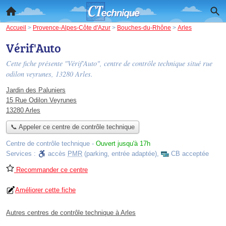
Accueil
>
Provence-Alpes-Côte d'Azur
>
Bouches-du-Rhône
>
Arles
Vérif'Auto
Cette fiche présente "Vérif'Auto", centre de contrôle technique situé
rue
odilon veyrunes
, 13280 Arles.
Jardin des Paluniers
15 Rue Odilon Veyrunes
13280 Arles
📞 Appeler ce centre de contrôle technique
Centre de contrôle technique
-
Ouvert jusqu'à 17h
Services :
accès
PMR
(parking, entrée adaptée)
,
CB acceptée
Recommander ce centre
Améliorer cette fiche
Autres centres de contrôle technique à Arles