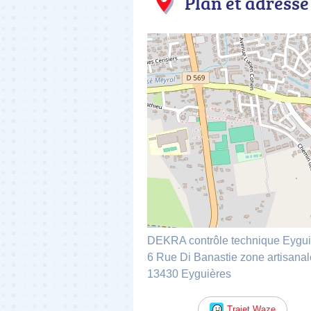
Plan et adresse
DEKRA contrôle technique Eygui
6 Rue Di Banastie zone artisana
13430 Eyguières
Trajet Waze