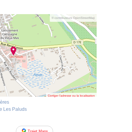
© contributeurs OpenStreetMap
Corriger l’adresse ou la localisation
ères
le Les Paluds
Trajet Maps