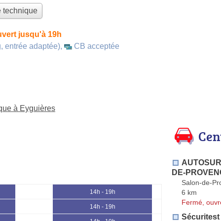
e technique
vert jusqu'à 19h
, entrée adaptée)
,
CB acceptée
ique à Eyguières
Cen
AUTOSUR 
DE-PROVEN
Salon-de-Pr
6 km
14h - 19h
Fermé, ouvr
14h - 19h
Sécuritest