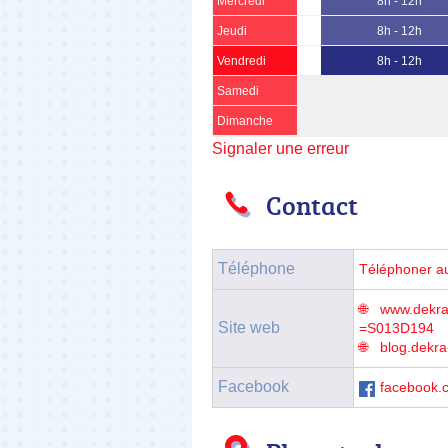
Mercredi
8h - 12h
Jeudi
8h - 12h
Vendredi
8h - 12h
Samedi
Dimanche
Signaler une erreur
Contact
Téléphone
Téléphoner a
www.dekra-
Site web
=S013D194
blog.dekra
Facebook
facebook.