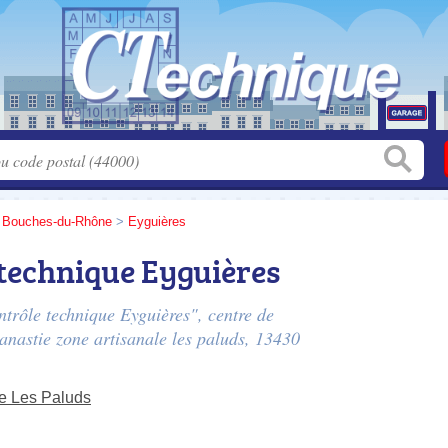
>
Bouches-du-Rhône
>
Eyguières
technique Eyguières
trôle technique Eyguières", centre de
anastie zone artisanale les paluds
, 13430
le Les Paluds