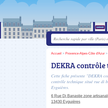
Accueil
>
Provence-Alpes-Côte d'Azur
DEKRA contrôle 
Cette fiche présente "DEKRA con
contrôle technique situé
rue di b
Eyguières.
6 Rue Di Banastie zone artisana
13430 Eyguières