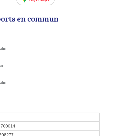
ports en commun
ulin
sin
ulin
7700014
608277