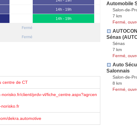
14h - 19h
Automobile
Salon-de-Pr
14h - 19h
7 km
14h - 19h
Fermé, ouvr
Fermé
AUTOCONT
Sénas (AUTO
Fermé
Sénas
7 km
Fermé, ouvr
Auto Sécu
Salonnais
Salon-de-Pr
u centre de CT
8 km
Fermé, ouvr
norisko.fr/client/prdv-vl/fiche_centre.aspx?agrcen
-norisko.fr
com/dekra.automotive