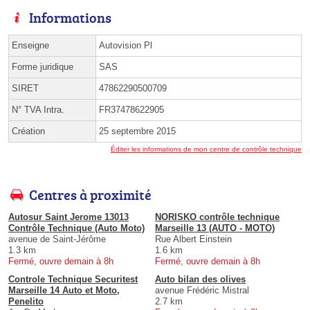
Informations
Enseigne
Autovision Pl
Forme juridique
SAS
SIRET
47862290500709
N° TVA Intra.
FR37478622905
Création
25 septembre 2015
Éditer les informations de mon centre de contrôle technique
Centres à proximité
Autosur Saint Jerome 13013
NORISKO contrôle technique
Contrôle Technique (Auto Moto)
Marseille 13 (AUTO - MOTO)
avenue de Saint-Jérôme
Rue Albert Einstein
1.3 km
1.6 km
Fermé, ouvre demain à 8h
Fermé, ouvre demain à 8h
Controle Technique Securitest
Auto bilan des olives
Marseille 14 Auto et Moto,
avenue Frédéric Mistral
Penelito
2.7 km