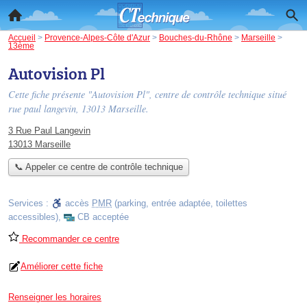
Accueil
>
Provence-Alpes-Côte d'Azur
>
Bouches-du-Rhône
>
Marseille
>
13ème
Autovision Pl
Cette fiche présente "Autovision Pl", centre de contrôle technique situé
rue paul langevin
, 13013 Marseille.
3 Rue Paul Langevin
13013 Marseille
📞 Appeler ce centre de contrôle technique
Services :
accès
PMR
(parking, entrée adaptée, toilettes
accessibles)
,
CB acceptée
Recommander ce centre
Améliorer cette fiche
Renseigner les horaires