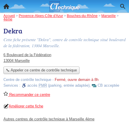
Accueil
>
Provence-Alpes-Côte d'Azur
>
Bouches-du-Rhône
>
Marseille
>
4ème
Dekra
Cette fiche présente "Dekra", centre de contrôle technique situé
boulevard
de la fédération
, 13004 Marseille.
6 Boulevard de la Fédération
13004 Marseille
📞 Appeler ce centre de contrôle technique
Centre de contrôle technique
-
Fermé, ouvre demain à 8h
Services :
accès
PMR
(parking, entrée adaptée)
,
CB acceptée
Recommander ce centre
Améliorer cette fiche
Autres centres de contrôle technique à Marseille 4ème