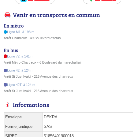
Venir en transports en commun
En métro
Ligne M1, à 193 m
Arrêt Chartreux - 49 Boulevard d'arras
En bus
Ligne 72, à 141 m
Arrêt Métro Chartreux - 6 Boulevard du marechal juin
Ligne 42, à 124 m
Arrêt St Just Ivaldi - 215 Avenue des chartreux
Ligne 42T, à 124 m
Arrêt St Just Ivaldi - 215 Avenue des chartreux
Informations
Enseigne
DEKRA
Forme juridique
SAS
SIRET
51856491900018