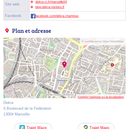
dekra-ct.fr/marseille04
Site web
blog.dekra-norisko.fr
Facebook
facebook.com/dekra.chartreux
Plan et adresse
© contributeurs OpenStreetMap
Corriger l’adresse ou la localisation
Dekra
6 Boulevard de la Fédération
13004 Marseille
Trajet Waze
Trajet Maps