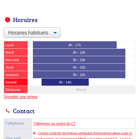
Horaires
Lundi
8h - 17h
Mardi
8h - 18h
Mercredi
8h - 18h
Jeudi
8h - 18h
Vendredi
8h - 18h
Samedi
9h - 14h
Dimanche
Fermé
Signaler une erreur
Contact
Téléphone
Téléphoner au centre de CT
centre-controle-technique.verifautos.fr/provence-alpes-cote-d-
Site web
azur/bouches-du-rhone/marseille/9-rue-sainte-victoire?y_source=