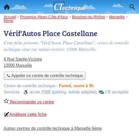
Accueil
>
Provence-Alpes-Côte d'Azur
>
Bouches-du-Rhône
>
Marseille
>
6ème
Vérif'Autos Place Castellane
Cette fiche présente "Vérif'Autos Place Castellane", centre de contrôle
technique situé
rue sainte-victoire
, 13006 Marseille.
9 Rue Sainte-Victoire
13006 Marseille
📞 Appeler ce centre de contrôle technique
Centre de contrôle technique
-
Fermé, ouvre à 9h
Services :
accès
PMR
(parking, entrée adaptée)
,
CB acceptée
Recommander ce centre
Améliorer cette fiche
Autres centres de contrôle technique à Marseille 6ème