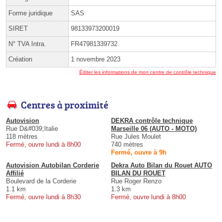
Forme juridique
SAS
SIRET
98133973200019
N° TVA Intra.
FR47981339732
Création
1 novembre 2023
Éditer les informations de mon centre de contrôle technique
Centres à proximité
Autovision
DEKRA contrôle technique
Rue D&#039;Italie
Marseille 06 (AUTO - MOTO)
118 mètres
Rue Jules Moulet
Fermé, ouvre lundi à 8h00
740 mètres
Fermé, ouvre à 9h
Autovision Autobilan Corderie
Dekra Auto Bilan du Rouet AUTO
Affilié
BILAN DU ROUET
Boulevard de la Corderie
Rue Roger Renzo
1.1 km
1.3 km
Fermé, ouvre lundi à 8h30
Fermé, ouvre lundi à 8h00