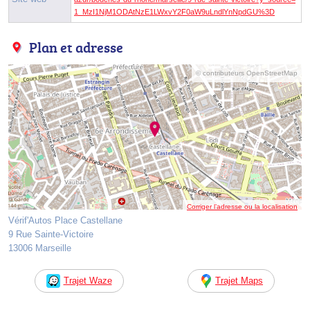
1_MzI1NjM1ODAtNzE1LWxvY2F0aW9uLndlYnNpdGU%3D
Plan et adresse
© contributeurs OpenStreetMap
Corriger l’adresse ou la localisation
Vérif'Autos Place Castellane
9 Rue Sainte-Victoire
13006 Marseille
Trajet Waze
Trajet Maps