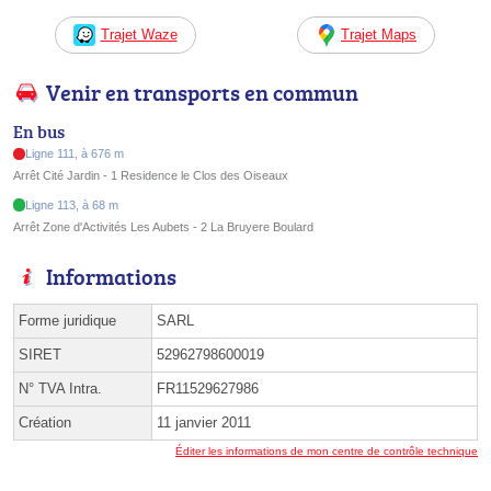
Trajet Waze
Trajet Maps
Venir en transports en commun
En bus
Ligne 111, à 676 m
Arrêt Cité Jardin - 1 Residence le Clos des Oiseaux
Ligne 113, à 68 m
Arrêt Zone d'Activités Les Aubets - 2 La Bruyere Boulard
Informations
Forme juridique
SARL
SIRET
52962798600019
N° TVA Intra.
FR11529627986
Création
11 janvier 2011
Éditer les informations de mon centre de contrôle technique