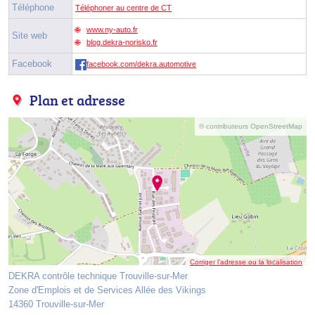
Téléphone
Téléphoner au centre de CT
www.ny-auto.fr
Site web
blog.dekra-norisko.fr
Facebook
facebook.com/dekra.automotive
Plan et adresse
© contributeurs OpenStreetMap
Corriger l’adresse ou la localisation
DEKRA contrôle technique Trouville-sur-Mer
Zone d'Emplois et de Services Allée des Vikings
14360 Trouville-sur-Mer