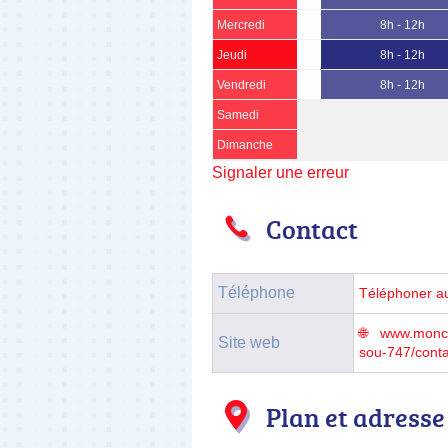
Mercredi
8h - 12h
Jeudi
8h - 12h
Vendredi
8h - 12h
Samedi
Dimanche
Signaler une erreur
Contact
Téléphone
Téléphoner a
www.moncon
Site web
sou-747/conta
Plan et adresse