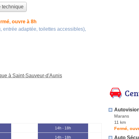
e technique
rmé, ouvre à 8h
, entrée adaptée, toilettes accessibles)
,
ique à Saint-Sauveur-d'Aunis
Cen
Autovisio
Marans
11 km
Fermé, ouvr
14h - 18h
Auto Sécur
14h - 18h