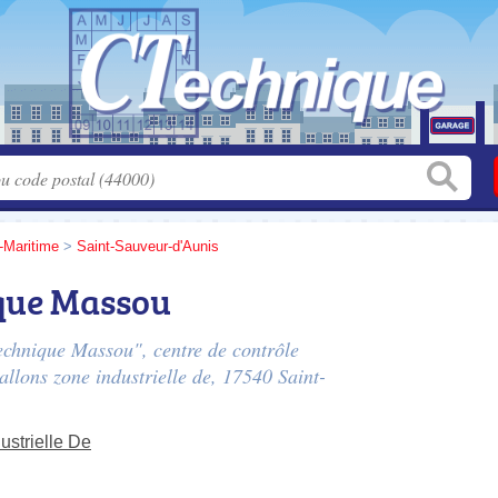
-Maritime
>
Saint-Sauveur-d'Aunis
que Massou
Technique Massou", centre de contrôle
allons zone industrielle de
, 17540 Saint-
ustrielle De