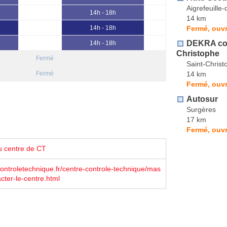
Aigrefeuille-
14h - 18h
14 km
Fermé, ouvr
14h - 18h
DEKRA con
14h - 18h
Christophe
Fermé
Saint-Christ
14 km
Fermé
Fermé, ouvr
Autosur
Surgères
17 km
Fermé, ouvr
u centre de CT
troletechnique.fr/centre-controle-technique/mas
cter-le-centre.html