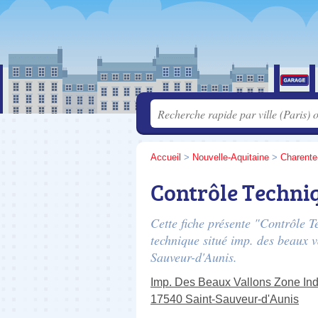
Accueil
>
Nouvelle-Aquitaine
>
Charente
Contrôle Techni
Cette fiche présente "Contrôle 
technique situé
imp. des beaux v
Sauveur-d'Aunis.
Imp. Des Beaux Vallons Zone Ind
17540 Saint-Sauveur-d'Aunis