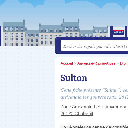
Accueil
>
Auvergne-Rhône-Alpes
>
Drô
Sultan
Cette fiche présente "Sultan", c
artisanale les gouverneaux
, 261
Zone Artisanale Les Gouverneau
26120 Chabeuil
📞 Appeler ce centre de contrôl