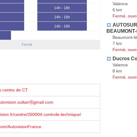
Valence
14h - 18h
6 km
Fermé, ouvr
14h - 18h
AUTOSUR 
14h - 18h
BEAUMONT-
Beaumont-lè
7 km
Fermé
Fermé, ouvr
Ducros Co
Valence
8 km
Fermé, ouvr
u centre de CT
utovision.sultanⓐgmail.com
sion.fr/centre/260004-controle-technique/
com/AutovisionFrance