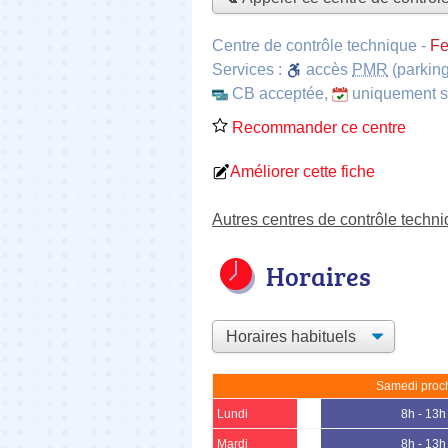
Centre de contrôle technique
-
Fe
Services :
accès
PMR
(parking
CB acceptée
,
uniquement 
Recommander ce centre
Améliorer cette fiche
Autres centres de contrôle techn
Horaires
Samedi proch
Lundi
8h - 13h
Mardi
8h - 13h