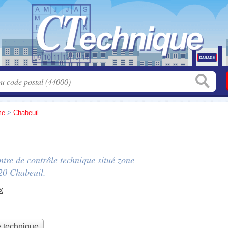
me
>
Chabeuil
entre de contrôle technique situé
zone
20 Chabeuil.
x
e technique