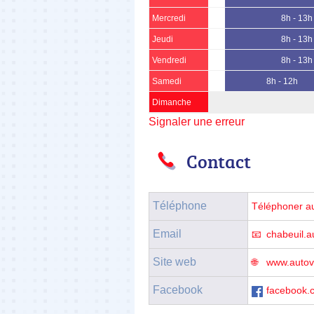
Mercredi
8h - 13h
Jeudi
8h - 13h
Vendredi
8h - 13h
Samedi
8h - 12h
Dimanche
Signaler une erreur
Contact
Téléphone
Téléphoner a
Email
chabeuil.a
Site web
www.autovi
Facebook
facebook.