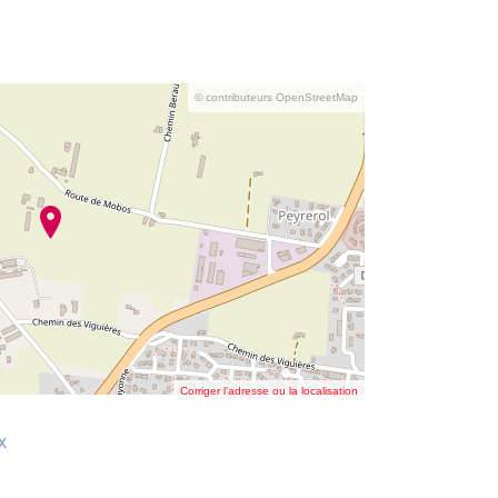
© contributeurs OpenStreetMap
Corriger l’adresse ou la localisation
x