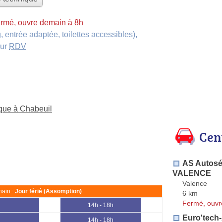
rmé, ouvre demain à 8h
, entrée adaptée, toilettes accessibles)
,
sur
RDV
ique à Chabeuil
Cen
AS Autosé
VALENCE
Valence
ain :
Jour férié (Assomption)
6 km
Fermé, ouvr
14h - 18h
Euro'tech
14h - 18h