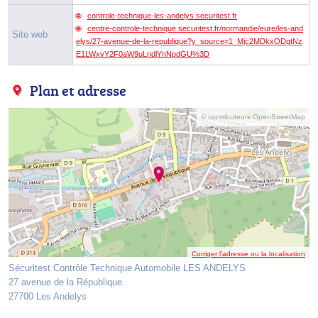
controle-technique-les-andelys.securitest.fr
centre-controle-technique.securitest.fr/normandie/eure/les-and
Site web
elys/27-avenue-de-la-republique?y_source=1_Mjc2MDkxODgtNz
E1LWxvY2F0aW9uLndlYnNpdGU%3D
Plan et adresse
© contributeurs OpenStreetMap
Corriger l’adresse ou la localisation
Sécuritest Contrôle Technique Automobile LES ANDELYS
27 avenue de la République
27700 Les Andelys