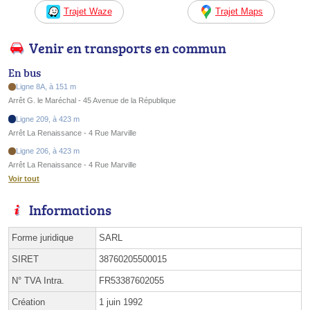
Trajet Waze
Trajet Maps
Venir en transports en commun
En bus
Ligne 8A, à 151 m
Arrêt G. le Maréchal - 45 Avenue de la République
Ligne 209, à 423 m
Arrêt La Renaissance - 4 Rue Marville
Ligne 206, à 423 m
Arrêt La Renaissance - 4 Rue Marville
Voir tout
Informations
Forme juridique
SARL
SIRET
38760205500015
N° TVA Intra.
FR53387602055
Création
1 juin 1992