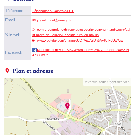
Téléphone
Téléphoner au centre de CT
Email
jc.guillemantⓐorange.fr
centre-controle-technique.autosecurite.com/normandie/eure/sai
Site web
nt-andre-de-l-eure/51-chemin-rural-du-moulin
www.youtube.com/channel/UC7Aa5AeDn1jVv8JfF0UwWiw
facebook.com/Auto-S%C3%A9curit%C3%A9-France-2003544
Facebook
47038837/
Plan et adresse
© contributeurs OpenStreetMap