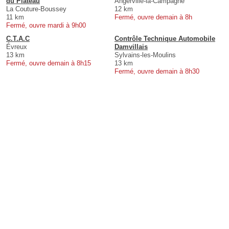
du Plateau
Angerville-la-Campagne
La Couture-Boussey
12 km
11 km
Fermé, ouvre demain à 8h
Fermé, ouvre mardi à 9h00
C.T.A.C
Contrôle Technique Automobile
Évreux
Damvillais
13 km
Sylvains-les-Moulins
Fermé, ouvre demain à 8h15
13 km
Fermé, ouvre demain à 8h30