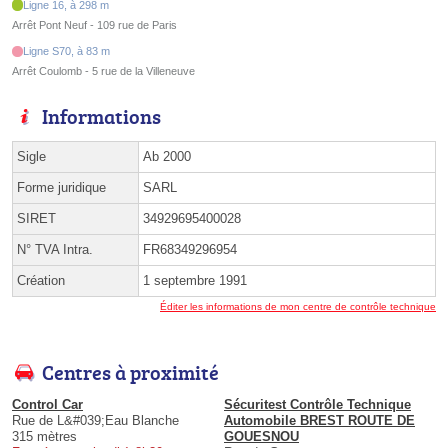
Ligne 16, à 298 m
Arrêt Pont Neuf - 109 rue de Paris
Ligne S70, à 83 m
Arrêt Coulomb - 5 rue de la Villeneuve
Informations
Sigle
Ab 2000
Forme juridique
SARL
SIRET
34929695400028
N° TVA Intra.
FR68349296954
Création
1 septembre 1991
Éditer les informations de mon centre de contrôle technique
Centres à proximité
Control Car
Sécuritest Contrôle Technique
Rue de L&#039;Eau Blanche
Automobile BREST ROUTE DE
315 mètres
GOUESNOU