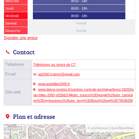
Mercredi
8h30 - 18h
Jeudi
8h30 - 18h
Vendredi
8h30 - 18h
Samedi
Fermé
Dimanche
Fermé
Signaler une erreur
Contact
Téléphone
Téléphoner au centre de CT
Email
ab2000.jl.perrinⓐgmail.com
www.autobilan2000.fr
www.dekra-norisko.fr/centres-controle-technique/brest,29200/a
Site web
uto-bilan-2000,s029d214#utm_source%3Dgoogle%26utm_campai
gn%3Dmybusiness%26utm_term%3DBrest%26opi%3D79508299
Plan et adresse
© contributeurs OpenStreetMap