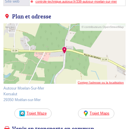
Site web
controle-technique.autosur.fr/338-autosur-moelan-sur-mer
Plan et adresse
© contributeurs OpenStreetMap
Corriger l’adresse ou la localisation
Autosur Moelan-Sur-Mer
Kersalut
29350 Moëlan-sur-Mer
Trajet Waze
Trajet Maps
Venir en transports en commun