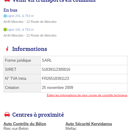
En bus
Ligne 241, à 753 m
Arrêt Mescleo - 12 Route de Mescleo
Ligne 141, à 753 m
Arrêt Mescleo - 12 Route de Mescleo
Informations
Forme juridique
SARL
SIRET
51839112300016
N° TVA Intra.
FR26518391123
Création
25 novembre 2009
Éditer les informations de mon centre de contrôle technique
Centres à proximité
Auto Contrôle du Bélon
Auto Sécurité Kervidanou
Riec-sur-Belon
Mellac