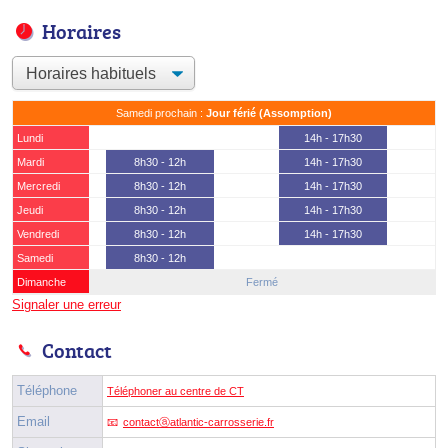
Horaires
Samedi prochain :
Jour férié (Assomption)
Lundi
14h - 17h30
Mardi
8h30 - 12h
14h - 17h30
Mercredi
8h30 - 12h
14h - 17h30
Jeudi
8h30 - 12h
14h - 17h30
Vendredi
8h30 - 12h
14h - 17h30
Samedi
8h30 - 12h
Dimanche
Fermé
Signaler une erreur
Contact
Téléphone
Téléphoner au centre de CT
Email
contactⓐatlantic-carrosserie.fr