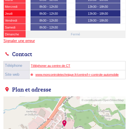
Mercredi
8h30 - 12h30
13h30 - 18h30
Jeudi
8h30 - 12h30
13h30 - 18h30
Vendredi
8h30 - 12h30
13h30 - 18h30
Samedi
8h30 - 12h30
Dimanche
Fermé
Signaler une erreur
Contact
Téléphone
Téléphoner au centre de CT
Site web
www.moncontroletechnique.fr/centre/l-r-controle-automobile
Plan et adresse
© contributeurs OpenStreetMap