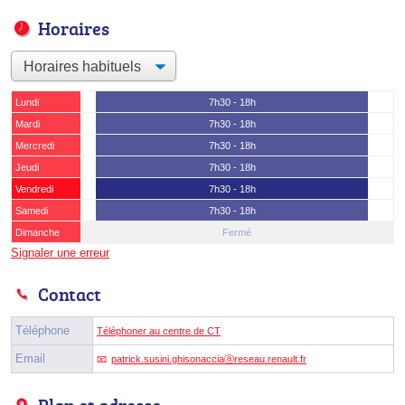
Horaires
Lundi
7h30 - 18h
Mardi
7h30 - 18h
Mercredi
7h30 - 18h
Jeudi
7h30 - 18h
Vendredi
7h30 - 18h
Samedi
7h30 - 18h
Dimanche
Fermé
Signaler une erreur
Contact
Téléphone
Téléphoner au centre de CT
Email
patrick.susini.ghisonacciaⓐreseau.renault.fr
Plan et adresse