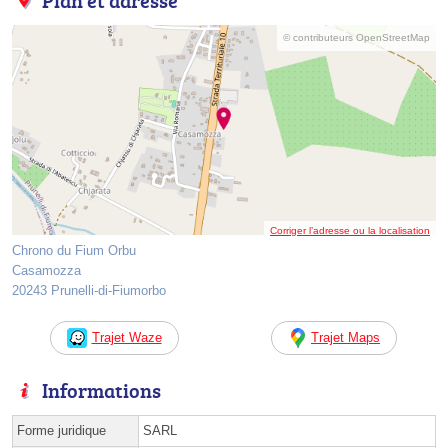
© contributeurs OpenStreetMap
Corriger l’adresse ou la localisation
Chrono du Fium Orbu
Casamozza
20243 Prunelli-di-Fiumorbo
Trajet Waze
Trajet Maps
Informations
Forme juridique
SARL