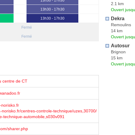
13h30 - 17h30
2.1 km
Ouvert jusq
13h30 - 17h30
Dekra
13h30 - 17h30
Remoulins
Fermé
14 km
Ouvert jusqu
Fermé
Autosur
Brignon
15 km
Ouvert jusqu
u centre de CT
wanadoo.fr
-norisko.fr
norisko.fr/centres-controle-technique/uzes,30700/
le-technique-automobile,s030v091
com/sharer.php