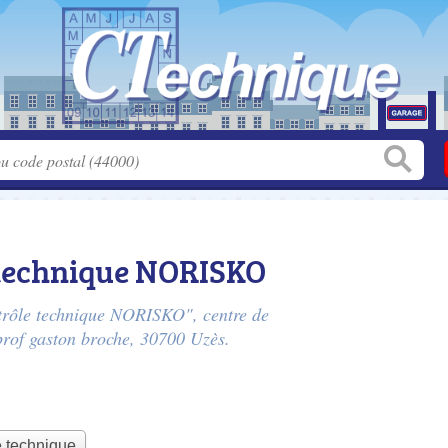
 technique NORISKO
ntrôle technique NORISKO", centre de
prof gaston broche
, 30700 Uzès.
e technique