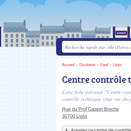
Accueil
>
Occitanie
>
Gard
>
Uzès
Centre contrôle
Cette fiche présente "Centre co
contrôle technique situé
rue du 
Rue du Prof Gaston Broche
30700 Uzès
📞 Appeler ce centre de contrôl