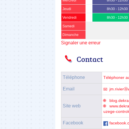
Mercredi
8h30 - 12h30
Jeudi
8h30 - 12h30
Vendredi
8h30 - 12h30
Samedi
Dimanche
Signaler une erreur
Contact
Téléphone
Téléphoner a
Email
jm.rivierⓐ
blog.dekra
Site web
www.dekra-
uzege-contro
Facebook
facebook.