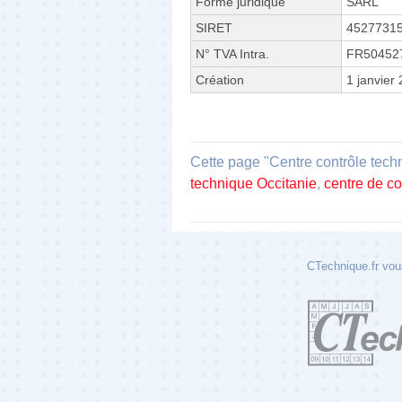
Forme juridique
SARL
SIRET
4527731
N° TVA Intra.
FR50452
Création
1 janvier
Cette page "Centre contrôle tech
technique Occitanie
,
centre de co
CTechnique.fr vous