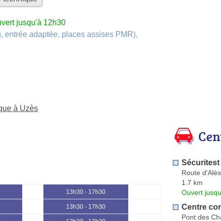
vert jusqu'à 12h30
, entrée adaptée, places assises PMR)
,
ique à Uzès
Cen
Sécuritest
Route d'Alès
1.7 km
Ouvert jusqu
13h30 - 17h30
Centre co
13h30 - 17h30
Pont des Ch