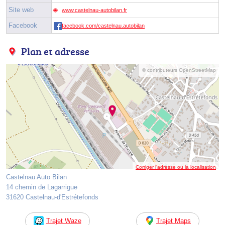
Site web
www.castelnau-autobilan.fr
Facebook
facebook.com/castelnau.autobilan
Plan et adresse
© contributeurs OpenStreetMap
Corriger l’adresse ou la localisation
Castelnau Auto Bilan
14 chemin de Lagarrigue
31620 Castelnau-d'Estrétefonds
Trajet Waze
Trajet Maps