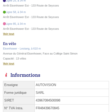
Ligne 25, à 34 m
Arrêt Eisenhower Est - 133 Route de Seysses
Ligne 58, à 34 m
Arrêt Eisenhower Est - 133 Route de Seysses
Ligne 85, à 34 m
Arrêt Eisenhower Est - 133 Route de Seysses
Voir tout
En vélo
Eisenhower - Lestang, à 610 m
Avenue du Général Eisenhower, Face au Collège Saint Simon
Capacité : 13 vélos
Voir tout
Informations
Enseigne
AUTOVISION
Forme juridique
SARL
SIRET
43967084500098
N° TVA Intra.
FR48439670845