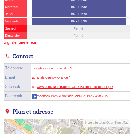
Mercredi
8h - 18h30
Jeudi
8h - 18h30
Vendredi
8h - 18h30
Samedi
Fermé
Dimanche
Fermé
Signaler une erreur
Contact
Téléphone
Téléphoner au centre de CT
Email
anais.ctampⓐorange.fr
Site web
www.autovision.fr/centre/310053-controle-technique/
Facebook
facebook.com/Autovision-Mirail-211926045858751
Plan et adresse
© contributeurs OpenStreetMap