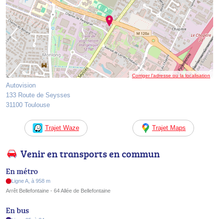
Corriger l’adresse ou la localisation
Autovision
133 Route de Seysses
31100 Toulouse
Trajet Waze
Trajet Maps
Venir en transports en commun
En métro
Ligne A, à 958 m
Arrêt Bellefontaine - 64 Allée de Bellefontaine
En bus