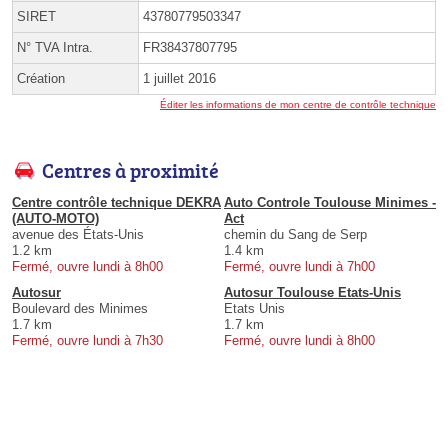
SIRET
43780779503347
N° TVA Intra.
FR38437807795
Création
1 juillet 2016
Éditer les informations de mon centre de contrôle technique
Centres à proximité
Centre contrôle technique DEKRA
Auto Controle Toulouse Minimes -
(AUTO-MOTO)
Act
avenue des États-Unis
chemin du Sang de Serp
1.2 km
1.4 km
Fermé, ouvre lundi à 8h00
Fermé, ouvre lundi à 7h00
Autosur
Autosur Toulouse Etats-Unis
Boulevard des Minimes
Etats Unis
1.7 km
1.7 km
Fermé, ouvre lundi à 7h30
Fermé, ouvre lundi à 8h00