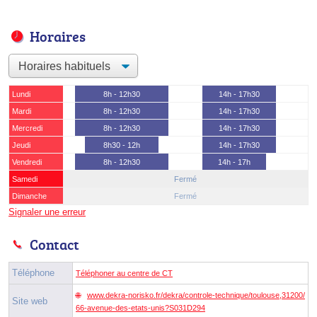
Horaires
Lundi
8h - 12h30
14h - 17h30
Mardi
8h - 12h30
14h - 17h30
Mercredi
8h - 12h30
14h - 17h30
Jeudi
8h30 - 12h
14h - 17h30
Vendredi
8h - 12h30
14h - 17h
Samedi
Fermé
Dimanche
Fermé
Signaler une erreur
Contact
Téléphone
Téléphoner au centre de CT
www.dekra-norisko.fr/dekra/controle-technique/toulouse,31200/
Site web
66-avenue-des-etats-unis?S031D294