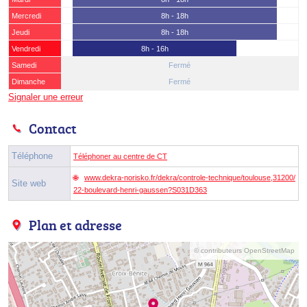
Mercredi
8h - 18h
Jeudi
8h - 18h
Vendredi
8h - 16h
Samedi
Fermé
Dimanche
Fermé
Signaler une erreur
Contact
Téléphone
Téléphoner au centre de CT
www.dekra-norisko.fr/dekra/controle-technique/toulouse,31200/
Site web
22-boulevard-henri-gaussen?S031D363
Plan et adresse
© contributeurs OpenStreetMap