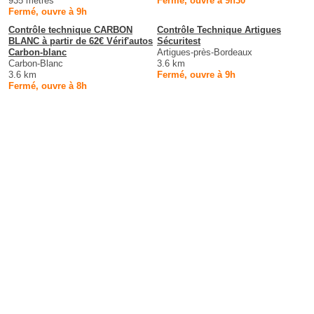
935 mètres
Fermé, ouvre à 9h30
Fermé, ouvre à 9h
Contrôle technique CARBON
Contrôle Technique Artigues
BLANC à partir de 62€ Vérif'autos
Sécuritest
Carbon-blanc
Artigues-près-Bordeaux
Carbon-Blanc
3.6 km
3.6 km
Fermé, ouvre à 9h
Fermé, ouvre à 8h