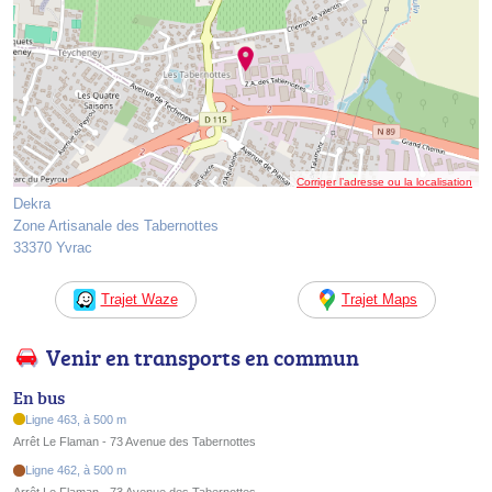
Corriger l’adresse ou la localisation
Dekra
Zone Artisanale des Tabernottes
33370 Yvrac
Trajet Waze
Trajet Maps
Venir en transports en commun
En bus
Ligne 463, à 500 m
Arrêt Le Flaman - 73 Avenue des Tabernottes
Ligne 462, à 500 m