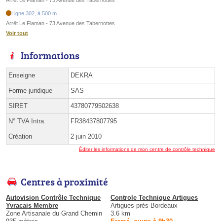
Arrêt Le Flaman - 73 Avenue des Tabernottes
Ligne 302, à 500 m
Arrêt Le Flaman - 73 Avenue des Tabernottes
Voir tout
Informations
Enseigne
DEKRA
Forme juridique
SAS
SIRET
43780779502638
N° TVA Intra.
FR38437807795
Création
2 juin 2010
Éditer les informations de mon centre de contrôle technique
Centres à proximité
Autovision Contrôle Technique
Controle Technique Artigues
Yvracais Membre
Artigues-près-Bordeaux
Zone Artisanale du Grand Chemin
3.6 km