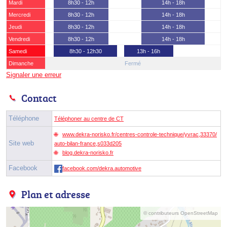
Mardi
8h30 - 12h
14h - 18h
Mercredi
8h30 - 12h
14h - 18h
Jeudi
8h30 - 12h
14h - 18h
Vendredi
8h30 - 12h
14h - 18h
Samedi
8h30 - 12h30
13h - 16h
Dimanche
Fermé
Signaler une erreur
Contact
Téléphone
Téléphoner au centre de CT
www.dekra-norisko.fr/centres-controle-technique/yvrac,33370/
Site web
auto-bilan-france,s033d205
blog.dekra-norisko.fr
Facebook
facebook.com/dekra.automotive
Plan et adresse
© contributeurs OpenStreetMap