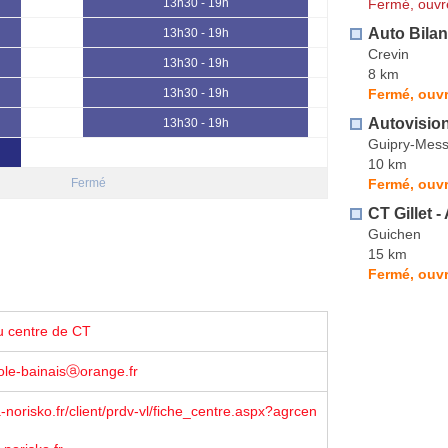
Fermé, ouvr
13h30 - 19h
Auto Bilan
13h30 - 19h
Crevin
13h30 - 19h
8 km
Fermé, ouvr
13h30 - 19h
Autovision
13h30 - 19h
Guipry-Mes
10 km
Fermé, ouvr
Fermé
CT Gillet
Guichen
15 km
Fermé, ouvr
u centre de CT
ole-bainaisⓐorange.fr
norisko.fr/client/prdv-vl/fiche_centre.aspx?agrcen