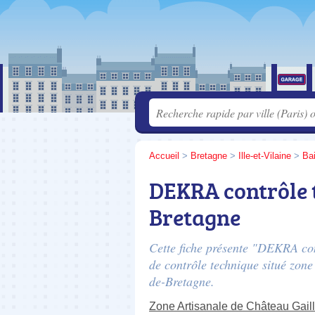
Accueil
>
Bretagne
>
Ille-et-Vilaine
>
Ba
DEKRA contrôle 
Bretagne
Cette fiche présente "DEKRA con
de contrôle technique situé
zone
de-Bretagne.
Zone Artisanale de Château Gail