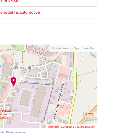
-norisko.fr
com/dekra.automotive
© contributeurs OpenStreetMap
Corriger l’adresse ou la localisation