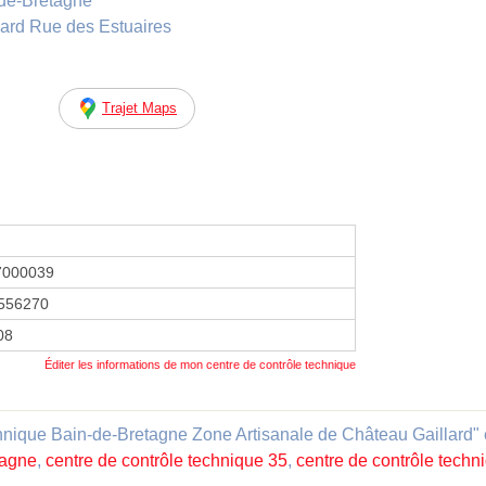
de-Bretagne
lard Rue des Estuaires
Trajet Maps
7000039
556270
08
Éditer les informations de mon centre de contrôle technique
ique Bain-de-Bretagne Zone Artisanale de Château Gaillard" est 
tagne
,
centre de contrôle technique 35
,
centre de contrôle tech