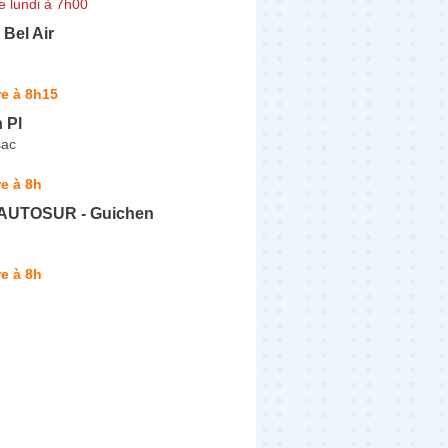
e lundi à 7h00
 Bel Air
e à 8h15
 Pl
sac
e à 8h
 - AUTOSUR - Guichen
e à 8h