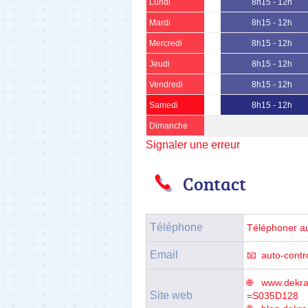
Lundi
8h15 - 12h
Mardi
8h15 - 12h
Mercredi
8h15 - 12h
Jeudi
8h15 - 12h
Vendredi
8h15 - 12h
Samedi
8h15 - 12h
Dimanche
Signaler une erreur
Contact
Téléphone
Téléphoner a
Email
auto-contr
www.dekra-
Site web
=S035D128