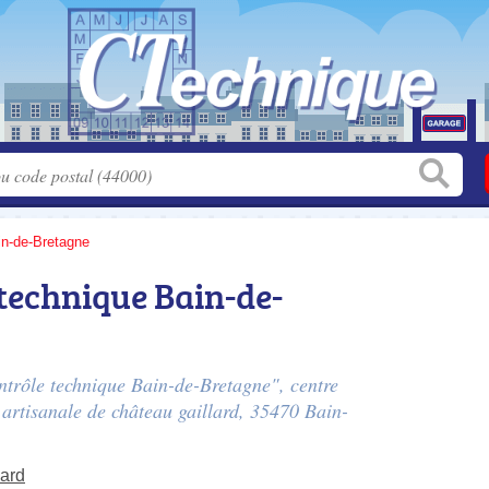
in-de-Bretagne
technique Bain-de-
trôle technique Bain-de-Bretagne", centre
 artisanale de château gaillard
, 35470 Bain-
lard