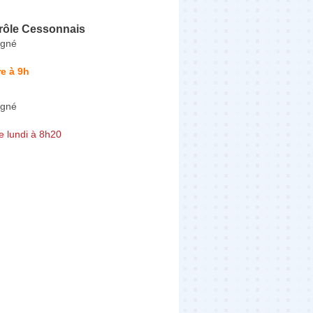
rôle Cessonnais
igné
e à 9h
igné
e lundi à 8h20