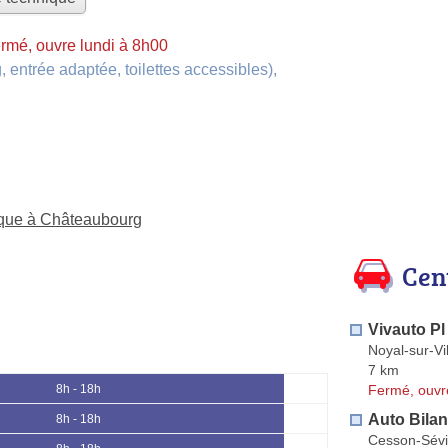
rmé, ouvre lundi à 8h00
, entrée adaptée, toilettes accessibles)
,
nique à Châteaubourg
Cen
Vivauto Pl
Noyal-sur-Vi
7 km
Fermé, ouvr
8h - 18h
Auto Bilan
8h - 18h
Cesson-Sév