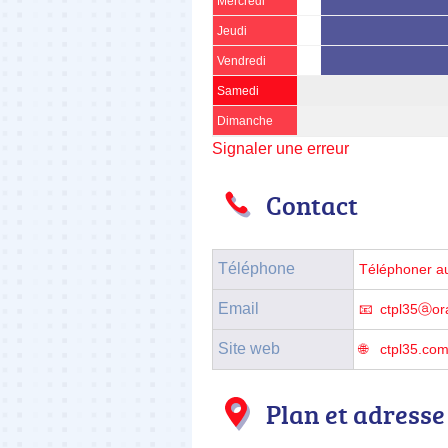
Mercredi
Jeudi
Vendredi
Samedi
Dimanche
Signaler une erreur
Contact
Téléphone
Téléphoner a
Email
ctpl35ⓐor
Site web
ctpl35.co
Plan et adresse