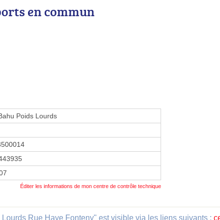
ports en commun
Bahu Poids Lourds
3500014
443935
007
Éditer les informations de mon centre de contrôle technique
Lourds Rue Haye Fonteny" est visible via les liens suivants :
c