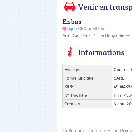
Venir en trans
En bus
Ligne CBD, à 588 m
Arrêt Gaultiere - 1 Les Rouyardières
Informations
Enseigne
Controle 
Forme juridique
SARL
SIRET
4994439
N° TVA Intra.
FR74499
Création
6 août 2
Cette page "Controle Bahu Poids 