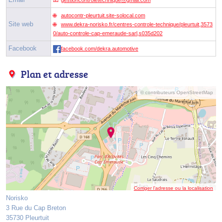
autocontr-pleurtuit.site-solocal.com
Site web
www.dekra-norisko.fr/centres-controle-technique/pleurtuit,3573
0/auto-controle-cap-emeraude-sarl,s035d202
Facebook
facebook.com/dekra.automotive
Plan et adresse
© contributeurs OpenStreetMap
Corriger l’adresse ou la localisation
Norisko
3 Rue du Cap Breton
35730 Pleurtuit