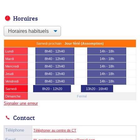
Horaires
Samedi prochain :
Jour férié (Assomption)
Lundi
8h40 - 12h40
14h - 18h
Mardi
8h40 - 12h40
14h - 18h
Mercredi
8h40 - 12h40
14h - 18h
Jeudi
8h40 - 12h40
14h - 18h
Vendredi
8h40 - 12h40
14h - 18h
Samedi
8h20 - 12h20
13h20 - 16h40
Dimanche
Fermé
Signaler une erreur
Contact
Téléphone
Téléphoner au centre de CT
Email
gestioncontroletechniqueⓐgmail.com