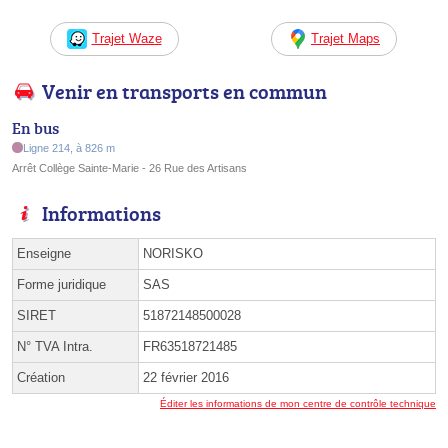
Trajet Waze
Trajet Maps
Venir en transports en commun
En bus
Ligne 214, à 826 m
Arrêt Collège Sainte-Marie - 26 Rue des Artisans
Informations
Enseigne
NORISKO
Forme juridique
SAS
SIRET
51872148500028
N° TVA Intra.
FR63518721485
Création
22 février 2016
Éditer les informations de mon centre de contrôle technique