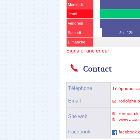
Mercredi
Jeudi
Vendredi
Samedi
8h - 12h
Dimanche
Signaler une erreur
Contact
Téléphone
Téléphoner a
Email
rodolphe.
rennes-cle
Site web
www.acosec
Facebook
facebook.