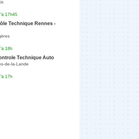
is
u'à 17h45
ôle Technique Rennes -
gères
'à 18h
ontrole Technique Auto
es-de-la-Lande
'à 17h