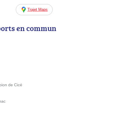
Trajet Maps
ports en commun
ion de Cicé
nac