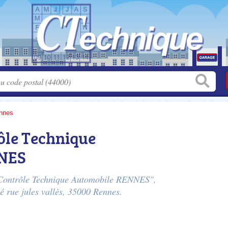
nnes
ôle Technique
NNES
st Contrôle Technique Automobile RENNES",
ué
rue jules vallès
, 35000 Rennes.