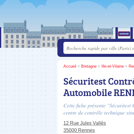
Accueil
>
Bretagne
>
Ille-et-Vilaine
>
Re
Sécuritest Contr
Automobile RE
Cette fiche présente "Sécurite
centre de contrôle technique sit
12 Rue Jules Vallès
35000 Rennes