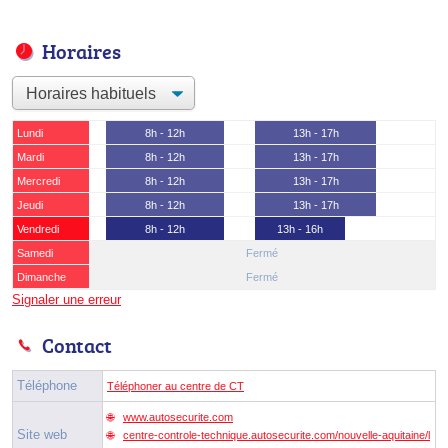
Horaires
Lundi
8h - 12h
13h - 17h
Mardi
8h - 12h
13h - 17h
Mercredi
8h - 12h
13h - 17h
Jeudi
8h - 12h
13h - 17h
Vendredi
8h - 12h
13h - 16h
Samedi
Fermé
Dimanche
Fermé
Signaler une erreur
Contact
Téléphone
Téléphoner au centre de CT
www.autosecurite.com
Site web
centre-controle-technique.autosecurite.com/nouvelle-aquitaine/l