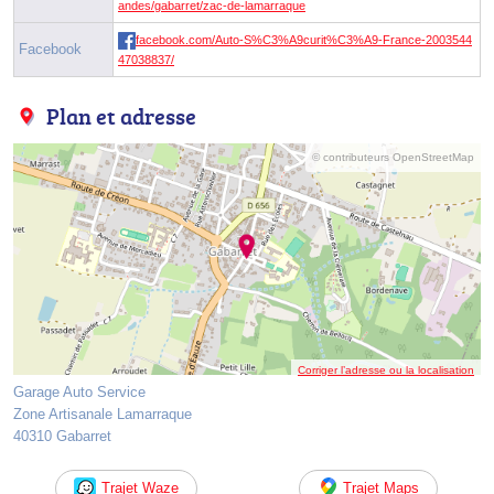
andes/gabarret/zac-de-lamarraque
facebook.com/Auto-S%C3%A9curit%C3%A9-France-2003544
Facebook
47038837/
Plan et adresse
© contributeurs OpenStreetMap
Corriger l’adresse ou la localisation
Garage Auto Service
Zone Artisanale Lamarraque
40310 Gabarret
Trajet Waze
Trajet Maps