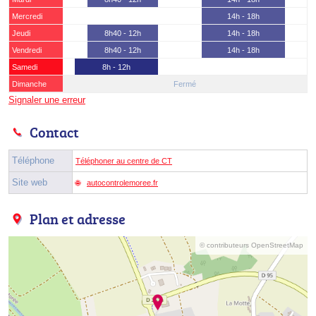
Mercredi
14h - 18h
Jeudi
8h40 - 12h
14h - 18h
Vendredi
8h40 - 12h
14h - 18h
Samedi
8h - 12h
Dimanche
Fermé
Signaler une erreur
Contact
Téléphone
Téléphoner au centre de CT
Site web
autocontrolemoree.fr
Plan et adresse
© contributeurs OpenStreetMap