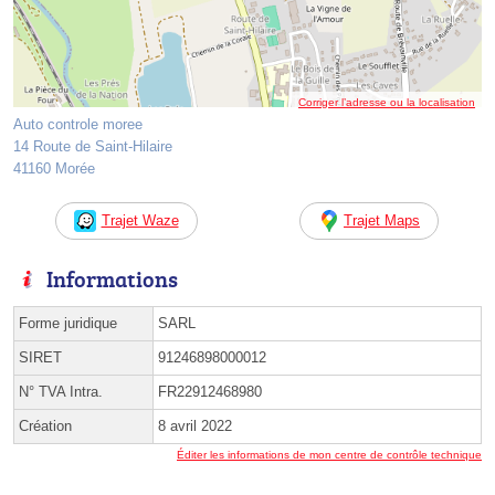
Corriger l’adresse ou la localisation
Auto controle moree
14 Route de Saint-Hilaire
41160 Morée
Trajet Waze
Trajet Maps
Informations
Forme juridique
SARL
SIRET
91246898000012
N° TVA Intra.
FR22912468980
Création
8 avril 2022
Éditer les informations de mon centre de contrôle technique