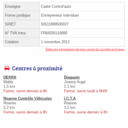
Enseigne
Cadot Control'auto
Forme juridique
Entrepreneur individuel
SIRET
50511888500027
N° TVA Intra.
FR66505118885
Création
1 novembre 2012
Éditer les informations de mon centre de contrôle technique
Centres à proximité
DEKRA
Diagauto
Mably
Joanny Augé
1.5 km
2.1 km
Fermé, ouvre demain à 8h
Fermé, ouvre lundi à 8h00
Roanne Contrôle Véhicules
I.C.T.A
Roanne
Roanne
3.2 km
3.2 km
Fermé, ouvre demain à 8h
Fermé, ouvre demain à 8h