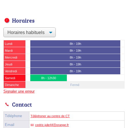
Horaires
Lundi
8h - 19h
Mardi
8h - 19h
Mercredi
8h - 19h
Jeudi
8h - 19h
Vendredi
8h - 19h
Samedi
8h - 12h30
Dimanche
Fermé
Signaler une erreur
Contact
Téléphone
Téléphoner au centre de CT
Email
cedric.julie44ⓐorange.fr