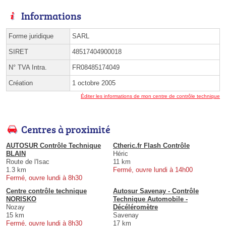
Informations
Forme juridique
SARL
SIRET
48517404900018
N° TVA Intra.
FR08485174049
Création
1 octobre 2005
Éditer les informations de mon centre de contrôle technique
Centres à proximité
AUTOSUR Contrôle Technique
Ctheric.fr Flash Contrôle
BLAIN
Héric
Route de l'Isac
11 km
1.3 km
Fermé, ouvre lundi à 14h00
Fermé, ouvre lundi à 8h30
Centre contrôle technique
Autosur Savenay - Contrôle
NORISKO
Technique Automobile -
Nozay
Décéléromètre
15 km
Savenay
Fermé, ouvre lundi à 8h30
17 km