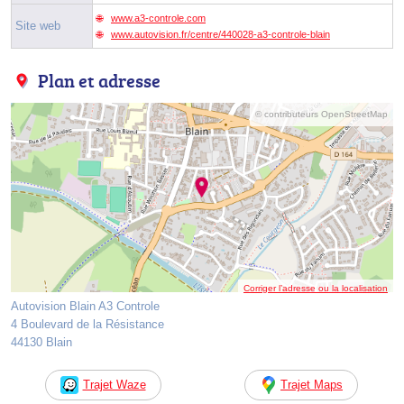
www.a3-controle.com
Site web
www.autovision.fr/centre/440028-a3-controle-blain
Plan et adresse
© contributeurs OpenStreetMap
Corriger l’adresse ou la localisation
Autovision Blain A3 Controle
4 Boulevard de la Résistance
44130 Blain
Trajet Waze
Trajet Maps