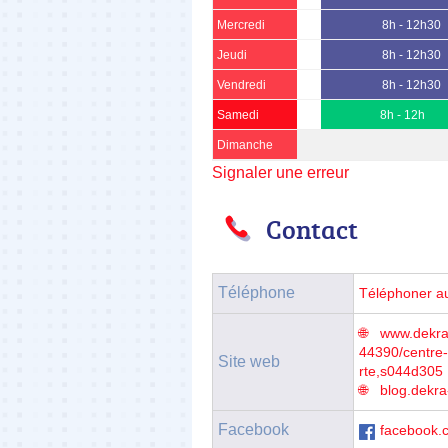
Mercredi
8h - 12h30
Jeudi
8h - 12h30
Vendredi
8h - 12h30
Samedi
8h - 12h
Dimanche
Signaler une erreur
Contact
Téléphone
Téléphoner a
www.dekra-
44390/centre-
Site web
rte,s044d305
blog.dekra
Facebook
facebook.