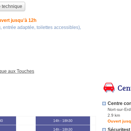
e technique
vert jusqu'à 12h
, entrée adaptée, toilettes accessibles)
,
ique aux Touches
Cen
Centre co
Nort-sur-Erd
2.9 km
Ouvert jusq
30
14h - 18h30
Sécuritest
14h - 18h30