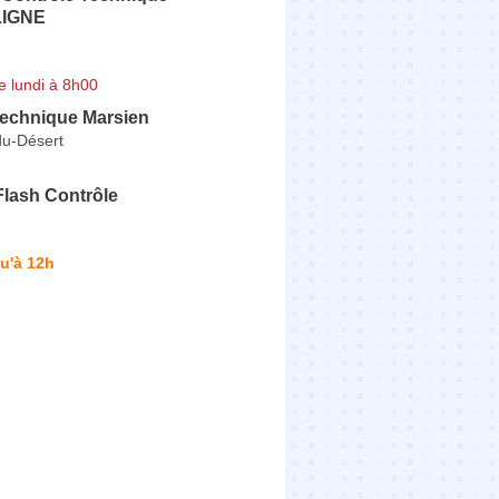
LIGNE
e lundi à 8h00
Technique Marsien
du-Désert
 Flash Contrôle
u'à 12h