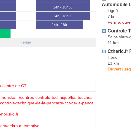
Automobile 
14h - 18h30
Ligné
7 km
14h - 18h30
Fermé, ouvr
14h - 18h
Contrôle 
Saint-Mars-
11 km
Fermé
Ctheric.fr
Héric
13 km
Ouvert jusq
u centre de CT
norisko.fr/centres-controle-technique/les-touches,
controle-technique-de-la-pancarte-cct-de-la-panca
-norisko.fr
com/dekra.automotive