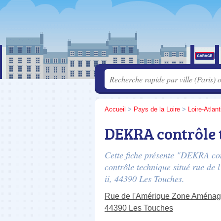
Accueil
>
Pays de la Loire
>
Loire-Atlan
DEKRA contrôle 
Cette fiche présente "DEKRA con
contrôle technique situé
rue de 
ii
, 44390 Les Touches.
Rue de l'Amérique Zone Aménage
44390 Les Touches