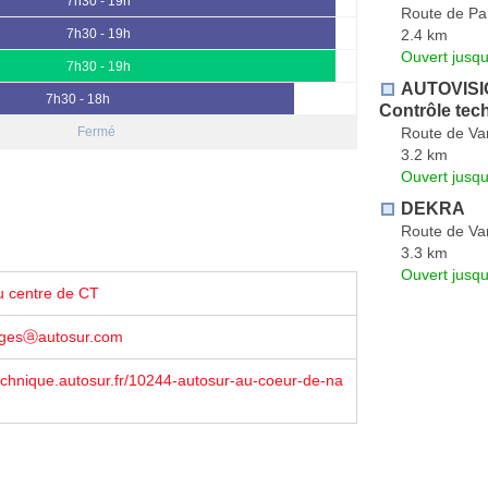
7h30 - 19h
Route de Pa
2.4 km
7h30 - 19h
Ouvert jusqu
7h30 - 19h
AUTOVISIO
7h30 - 18h
Contrôle tec
Route de Va
Fermé
3.2 km
Ouvert jusqu
DEKRA
Route de Va
3.3 km
Ouvert jusqu
u centre de CT
lgesⓐautosur.com
echnique.autosur.fr/10244-autosur-au-coeur-de-na