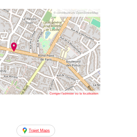
© contributeurs OpenStreetMap
Corriger l’adresse ou la localisation
Trajet Maps