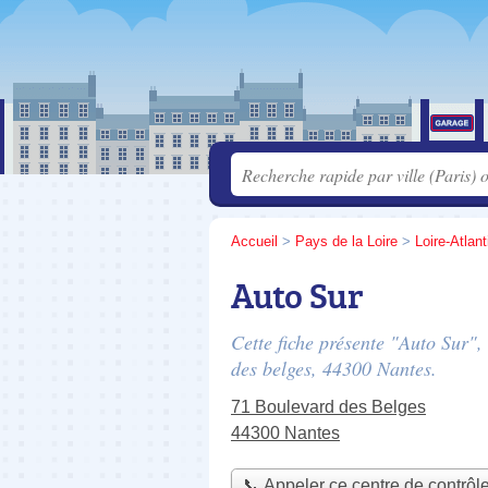
Accueil
>
Pays de la Loire
>
Loire-Atlan
Auto Sur
Cette fiche présente "Auto Sur",
des belges
, 44300 Nantes.
71 Boulevard des Belges
44300 Nantes
📞 Appeler ce centre de contrôl