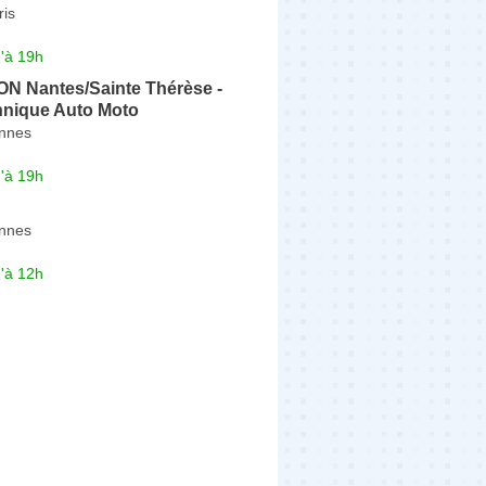
ris
'à 19h
N Nantes/Sainte Thérèse -
hnique Auto Moto
nnes
'à 19h
nnes
'à 12h