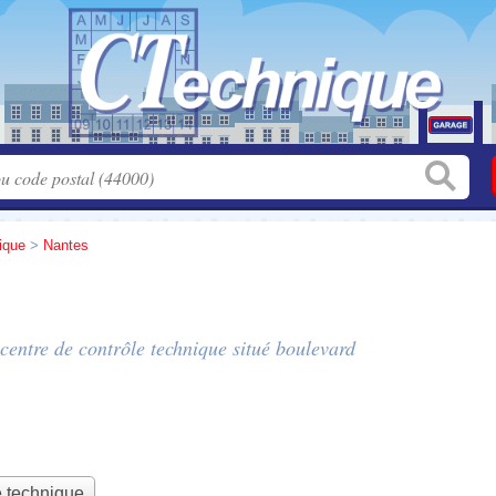
tique
>
Nantes
 centre de contrôle technique situé
boulevard
e technique