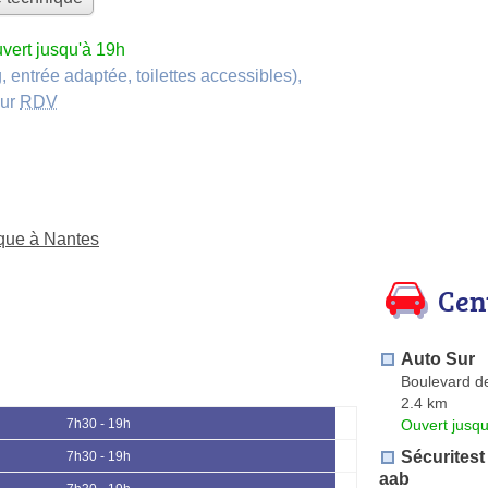
vert jusqu'à 19h
, entrée adaptée, toilettes accessibles)
,
sur
RDV
ique à Nantes
Cen
Auto Sur
Boulevard 
2.4 km
Ouvert jusqu
7h30 - 19h
Sécuritest
7h30 - 19h
aab