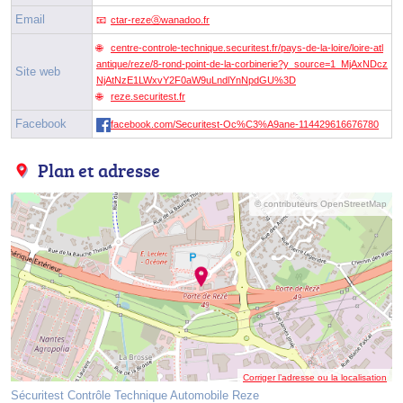
Email
ctar-rezeⓐwanadoo.fr
centre-controle-technique.securitest.fr/pays-de-la-loire/loire-atl
antique/reze/8-rond-point-de-la-corbinerie?y_source=1_MjAxNDcz
Site web
NjAtNzE1LWxvY2F0aW9uLndlYnNpdGU%3D
reze.securitest.fr
Facebook
facebook.com/Securitest-Oc%C3%A9ane-114429616676780
Plan et adresse
© contributeurs OpenStreetMap
Corriger l’adresse ou la localisation
Sécuritest Contrôle Technique Automobile Reze