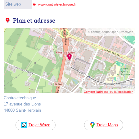
Site web
www.controletechnique.fr
Plan et adresse
© contributeurs OpenStreetMap
Corriger l’adresse ou la localisation
Controletechnique
17 avenue des Lions
44800 Saint-Herblain
Trajet Waze
Trajet Maps