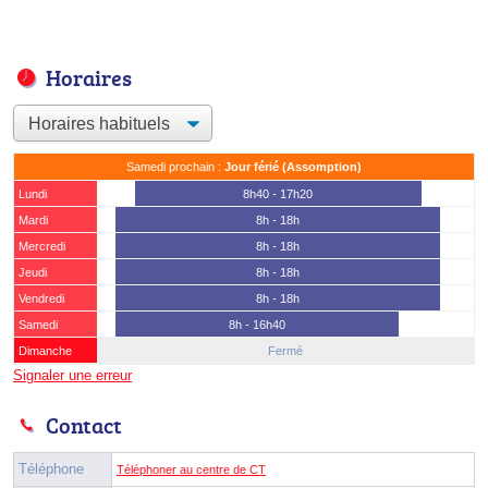
Horaires
Samedi prochain :
Jour férié (Assomption)
Lundi
8h40 - 17h20
Mardi
8h - 18h
Mercredi
8h - 18h
Jeudi
8h - 18h
Vendredi
8h - 18h
Samedi
8h - 16h40
Dimanche
Fermé
Signaler une erreur
Contact
Téléphone
Téléphoner au centre de CT