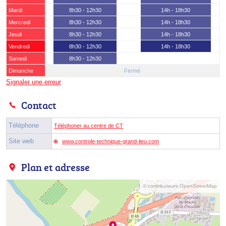
Mardi
8h30 - 12h30
14h - 18h30
Mercredi
8h30 - 12h30
14h - 18h30
Jeudi
8h30 - 12h30
14h - 18h30
Vendredi
8h30 - 12h30
14h - 18h30
Samedi
8h30 - 12h30
Dimanche
Fermé
Signaler une erreur
Contact
Téléphone
Téléphoner au centre de CT
Site web
www.controle-technique-grand-lieu.com
Plan et adresse
© contributeurs OpenStreetMap