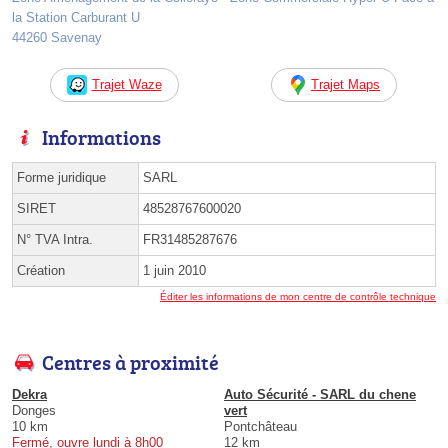
la Station Carburant U
44260 Savenay
Trajet Waze
Trajet Maps
Informations
Forme juridique
SARL
SIRET
48528767600020
N° TVA Intra.
FR31485287676
Création
1 juin 2010
Éditer les informations de mon centre de contrôle technique
Centres à proximité
Dekra
Auto Sécurité - SARL du chene
Donges
vert
10 km
Pontchâteau
Fermé, ouvre lundi à 8h00
12 km