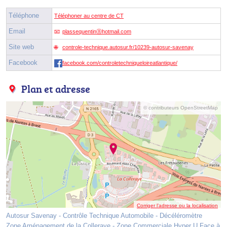
Téléphone
Téléphoner au centre de CT
Email
plassequentinⓐhotmail.com
Site web
controle-technique.autosur.fr/10239-autosur-savenay
Facebook
facebook.com/controletechniqueloireatlantique/
Plan et adresse
© contributeurs OpenStreetMap
Corriger l’adresse ou la localisation
Autosur Savenay - Contrôle Technique Automobile - Décéléromètre
Zone Aménagement de la Colleraye - Zone Commerciale Hyper U Face à