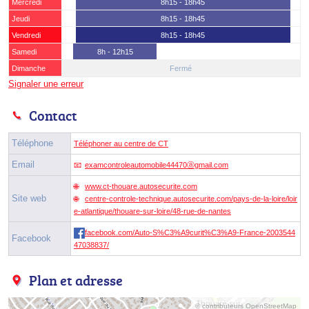
Mercredi
8h15 - 18h45
Jeudi
8h15 - 18h45
Vendredi
8h15 - 18h45
Samedi
8h - 12h15
Dimanche
Fermé
Signaler une erreur
Contact
Téléphone
Téléphoner au centre de CT
Email
examcontroleautomobile44470ⓐgmail.com
www.ct-thouare.autosecurite.com
Site web
centre-controle-technique.autosecurite.com/pays-de-la-loire/loir
e-atlantique/thouare-sur-loire/48-rue-de-nantes
facebook.com/Auto-S%C3%A9curit%C3%A9-France-2003544
Facebook
47038837/
Plan et adresse
© contributeurs OpenStreetMap