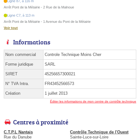
Ligne 87, à 116 m
Arrêt Pont de la Métairie - 2 Rue de la Malnoue
Ligne C7, à 113 m
Arrêt Pont de la Métairie - 1 Avenue du Pont de la Métairie
Voir tout
Informations
Nom commercial
Controle Technique Moins Cher
Forme juridique
SARL
SIRET
45256657300021
N° TVA Intra.
FR43452566573
Création
1 juillet 2013
Éditer les informations de mon centre de contrôle technique
Centres à proximité
C.T.P.L Nantais
Contrôle Technique de l'Ouest
Rue du Danube
Sainte-Luce-sur-Loire