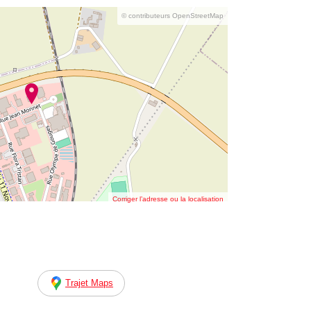
© contributeurs OpenStreetMap
Corriger l’adresse ou la localisation
Trajet Maps