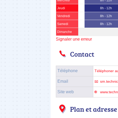
Mercredi
8h - 12h
Jeudi
8h - 12h
Vendredi
8h - 12h
Samedi
8h - 12h
Dimanche
Signaler une erreur
Contact
Téléphone
Téléphoner a
Email
sm.techni
Site web
www.techni
Plan et adresse