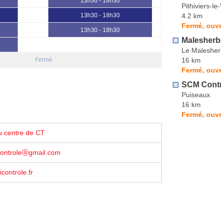
13h30 - 18h30
Pithiviers-le-
4.2 km
13h30 - 18h30
Fermé, ouvr
13h30 - 18h30
Malesherb
Le Malesher
16 km
Fermé
Fermé, ouvr
SCM Contr
Puiseaux
16 km
Fermé, ouvr
u centre de CT
controleⓐgmail.com
controle.fr