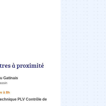
tres à proximité
u Gatinais
assin
e à 8h
Technique PLV Contrôle de