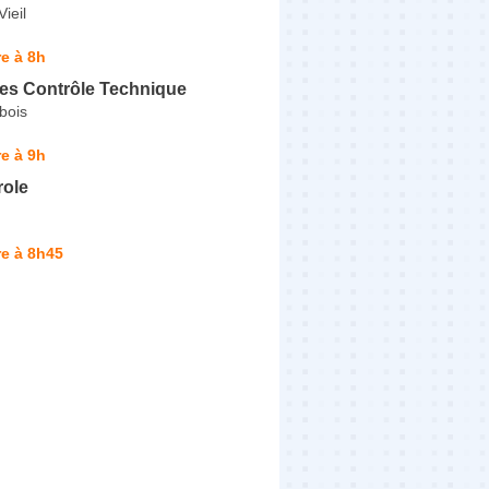
Vieil
e à 8h
es Contrôle Technique
bois
e à 9h
ole
e à 8h45