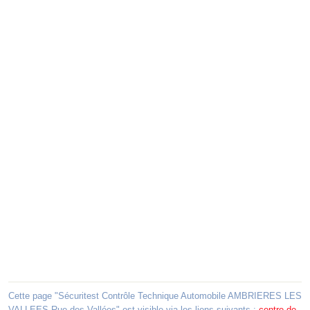
Cette page "Sécuritest Contrôle Technique Automobile AMBRIERES LES
VALLEES Rue des Vallées" est visible via les liens suivants :
centre de