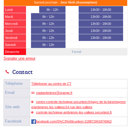
Samedi prochain :
Jour férié (Assomption)
Lundi
9h - 12h
13h30 - 18h30
Mardi
8h - 12h
13h30 - 18h30
Mercredi
8h - 12h
13h30 - 18h30
Jeudi
8h - 12h
13h30 - 18h30
Vendredi
8h - 12h
13h30 - 18h30
Samedi
8h - 12h
Dimanche
Fermé
Signaler une erreur
Contact
Téléphone
Téléphoner au centre de CT
Email
ctadambrieresⓐorange.fr
centre-controle-technique.securitest.fr/pays-de-la-loire/mayenn
Site web
e/ambrieres-les-vallees/14-rue-des-vallees
controle-technique-ambrieres-les-vallees.securitest.fr
Facebook
facebook.com/S%C3%A9curitest-218871841874062/