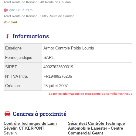
Arrêt Route de Kerviec - 48 Route de Caudan
Ligne 111, à 73 m
Arrêt Route de Kerviec - 5685 Route de Caudan
Voir tout
Informations
Enseigne
Armor Controle Poids Lourds
Forme juridique
SARL
SIRET
49927623600019
N° TVA Intra.
FR19499276236
Création
25 juillet 2007
Éditer les informations de mon centre de contrôle technique
Centres à proximité
Contrôle Technique de Lann
Sécuritest Contrôle Technique
Sévelin CT KERPONT
Automobile Lanester - Centre
Sevelin
Commercial Geant