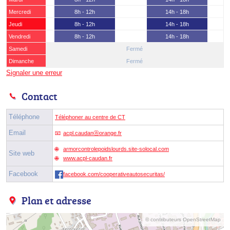
Mercredi
8h - 12h
14h - 18h
Jeudi
8h - 12h
14h - 18h
Vendredi
8h - 12h
14h - 18h
Samedi
Fermé
Dimanche
Fermé
Signaler une erreur
Contact
Téléphone
Téléphoner au centre de CT
Email
acpl.caudanⓐorange.fr
armorcontrolepoidslourds.site-solocal.com
Site web
www.acpl-caudan.fr
Facebook
facebook.com/cooperativeautosecuritas/
Plan et adresse
© contributeurs OpenStreetMap