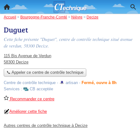
Accueil
>
Bourgogne-Franche-Comté
>
Nièvre
>
Decize
Duguet
Cette fiche présente "Duguet", centre de contrôle technique situé
avenue
de verdun
, 58300 Decize.
115 Bis Avenue de Verdun
58300 Decize
📞 Appeler ce centre de contrôle technique
Centre de contrôle technique -
artisan
-
Fermé, ouvre à 8h
Services :
CB acceptée
Recommander ce centre
Améliorer cette fiche
Autres centres de contrôle technique à Decize