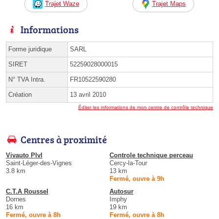
Trajet Waze
Trajet Maps
Informations
Forme juridique
SARL
SIRET
52259028000015
N° TVA Intra.
FR10522590280
Création
13 avril 2010
Éditer les informations de mon centre de contrôle technique
Centres à proximité
Vivauto Plvl
Controle technique perceau
Saint-Léger-des-Vignes
Cercy-la-Tour
3.8 km
13 km
Fermé, ouvre à 9h
C.T.A Roussel
Autosur
Dornes
Imphy
16 km
19 km
Fermé, ouvre à 8h
Fermé, ouvre à 8h