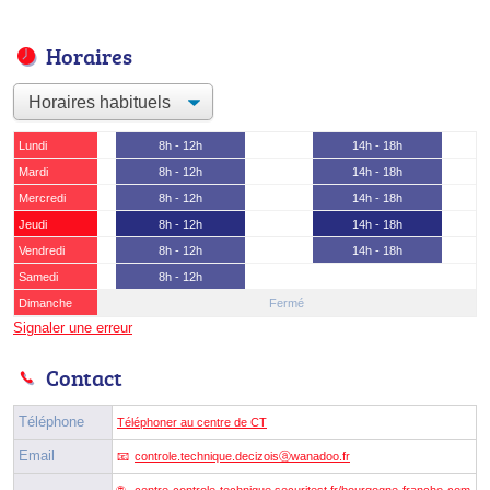
Horaires
Lundi
8h - 12h
14h - 18h
Mardi
8h - 12h
14h - 18h
Mercredi
8h - 12h
14h - 18h
Jeudi
8h - 12h
14h - 18h
Vendredi
8h - 12h
14h - 18h
Samedi
8h - 12h
Dimanche
Fermé
Signaler une erreur
Contact
Téléphone
Téléphoner au centre de CT
Email
controle.technique.decizoisⓐwanadoo.fr
centre-controle-technique.securitest.fr/bourgogne-franche-com