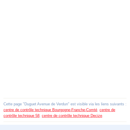
Cette page "Duguet Avenue de Verdun" est visible via les liens suivants :
centre de contrôle technique Bourgogne-Franche-Comté
,
centre de
contrôle technique 58
,
centre de contrôle technique Decize
.