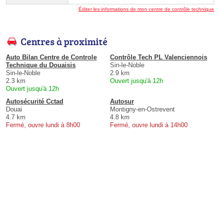
Éditer les informations de mon centre de contrôle technique
Centres à proximité
Auto Bilan Centre de Controle
Contrôle Tech PL Valenciennois
Technique du Douaisis
Sin-le-Noble
Sin-le-Noble
2.9 km
2.3 km
Ouvert jusqu'à 12h
Ouvert jusqu'à 12h
Autosécurité Cctad
Autosur
Douai
Montigny-en-Ostrevent
4.7 km
4.8 km
Fermé, ouvre lundi à 8h00
Fermé, ouvre lundi à 14h00