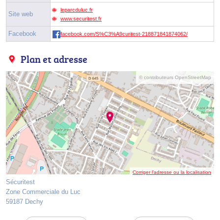
leparcduluc.fr
Site web
www.securitest.fr
Facebook
facebook.com/S%C3%A9curitest-218871841874062/
Plan et adresse
© contributeurs OpenStreetMap
Corriger l’adresse ou la localisation
Sécuritest
Zone Commerciale du Luc
59187 Dechy