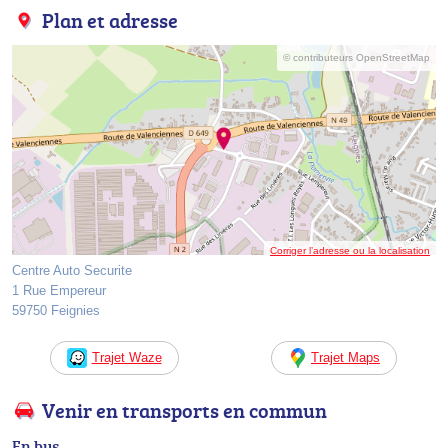
Plan et adresse
© contributeurs OpenStreetMap
Corriger l’adresse ou la localisation
Centre Auto Securite
1 Rue Empereur
59750 Feignies
Trajet Waze
Trajet Maps
Venir en transports en commun
En bus