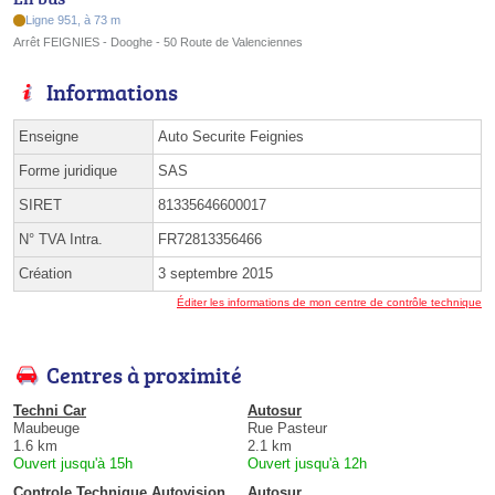
Ligne 951, à 73 m
Arrêt FEIGNIES - Dooghe - 50 Route de Valenciennes
Informations
Enseigne
Auto Securite Feignies
Forme juridique
SAS
SIRET
81335646600017
N° TVA Intra.
FR72813356466
Création
3 septembre 2015
Éditer les informations de mon centre de contrôle technique
Centres à proximité
Techni Car
Autosur
Maubeuge
Rue Pasteur
1.6 km
2.1 km
Ouvert jusqu'à 15h
Ouvert jusqu'à 12h
Controle Technique Autovision
Autosur