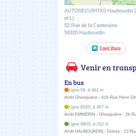
AUTOSECURITAS Haubourdin 2A2
et L)
52 Rue de la Canteraine
59320 Haubourdin
Trajet Waze
Venir en trans
En bus
Ligne 58, à 461 m
Arrêt Ghesquiere - 41b Rue Henri G
Ligne 858S, à 457 m
Arrêt EMMERIN - Ghesquière - 2b R
Ligne 880S, à 252 m
Arrêt HAUBOURDIN - Dutrey - 13 Rue