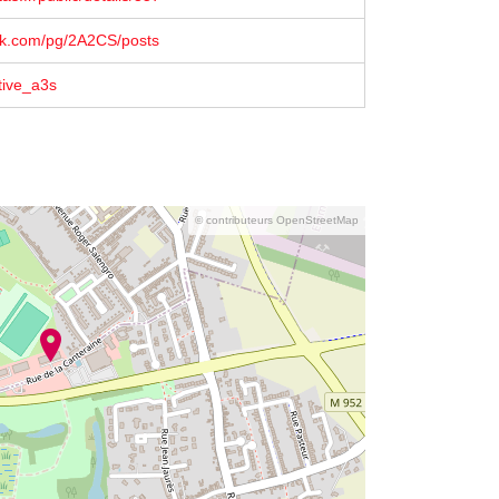
k.com/pg/2A2CS/posts
ive_a3s
© contributeurs OpenStreetMap