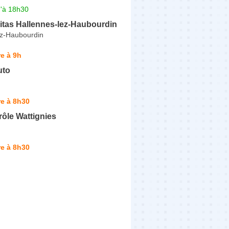
u'à 18h30
itas Hallennes-lez-Haubourdin
ez-Haubourdin
e à 9h
uto
e à 8h30
ôle Wattignies
e à 8h30