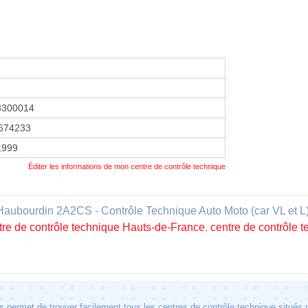
3300014
674233
 1999
Éditer les informations de mon centre de contrôle technique
ourdin 2A2CS - Contrôle Technique Auto Moto (car VL et L) 
tre de contrôle technique Hauts-de-France
,
centre de contrôle 
 permet de trouver facilement tous les centres de contrôle technique situés