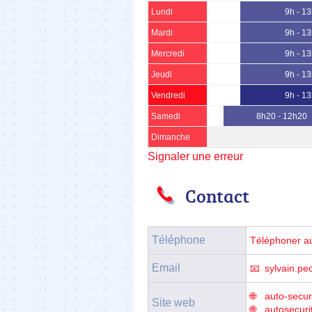
Lundi
9h - 13
Mardi
9h - 13
Mercredi
9h - 13
Jeudi
9h - 13
Vendredi
9h - 13
Samedi
8h20 - 12h20
Dimanche
Signaler une erreur
Contact
Téléphone
Téléphoner a
Email
sylvain.p
auto-secur
Site web
autosecurit