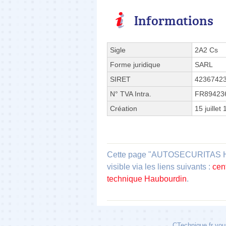
Informations
Sigle
2A2 Cs
Forme juridique
SARL
SIRET
4236742
N° TVA Intra.
FR89423
Création
15 juillet
Cette page "AUTOSECURITAS Haub
visible via les liens suivants :
cen
technique Haubourdin
.
CTechnique.fr vous