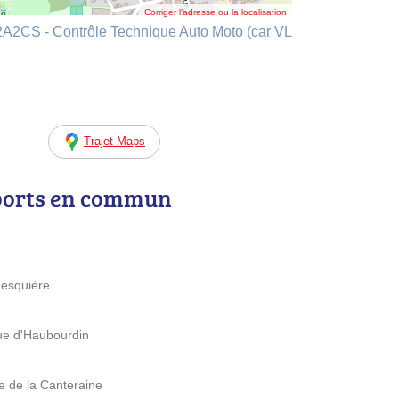
Corriger l’adresse ou la localisation
CS - Contrôle Technique Auto Moto (car VL
Trajet Maps
ports en commun
hesquière
ue d'Haubourdin
 de la Canteraine