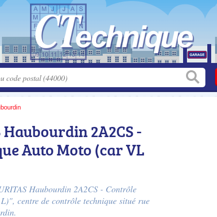
bourdin
Haubourdin 2A2CS -
que Auto Moto (car VL
CURITAS Haubourdin 2A2CS - Contrôle
L)", centre de contrôle technique situé
rue
rdin.