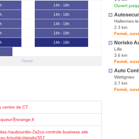
Ouvert jusq
h
14h - 18h
Autosecur
h
14h - 18h
Hallennes-l
h
14h - 18h
2.3 km
Fermé, ouvr
h
14h - 18h
Norisko A
h
14h - 18h
Lille
3.6 km
Fermé, ouvr
Fermé
Auto Contr
Wattignies
3.7 km
Fermé, ouvr
u centre de CT
ecqueurⓐorange.fr
itas-haubourdin-2a2cs-controle.business.site
as.fr/public/details/357