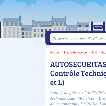
Accueil
>
Hauts-de-France
>
Nord
>
Hau
AUTOSECURITAS 
Contrôle Techni
et L)
Cette fiche présente "AUTOSE
Technique Auto Moto (car VL et 
de la canteraine
, 59320 Haubou