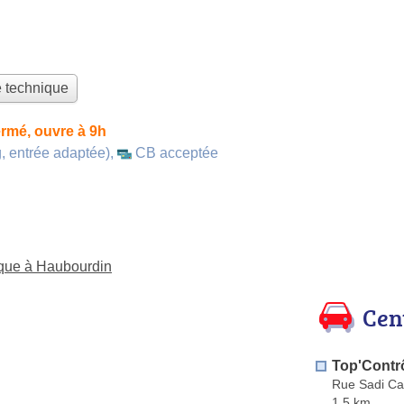
e technique
rmé, ouvre à 9h
, entrée adaptée)
,
CB acceptée
ique à Haubourdin
Cen
Top'Contr
Rue Sadi Ca
1.5 km