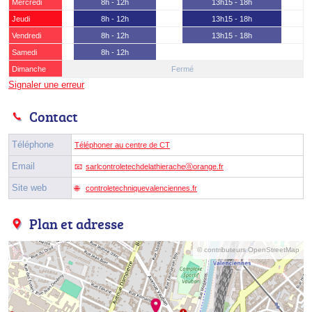
Mercredi
8h - 12h
13h15 - 18h
Jeudi
8h - 12h
13h15 - 18h
Vendredi
8h - 12h
13h15 - 18h
Samedi
8h - 12h
Dimanche
Fermé
Signaler une erreur
Contact
Téléphone
Téléphoner au centre de CT
Email
sarlcontroletechdelathieracheⓐorange.fr
Site web
controletechniquevalenciennes.fr
Plan et adresse
© contributeurs OpenStreetMap