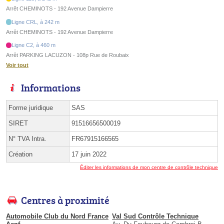
Arrêt CHEMINOTS - 192 Avenue Dampierre
Ligne CRL, à 242 m
Arrêt CHEMINOTS - 192 Avenue Dampierre
Ligne C2, à 460 m
Arrêt PARKING LACUZON - 108p Rue de Roubaix
Voir tout
Informations
Forme juridique
SAS
SIRET
91516656500019
N° TVA Intra.
FR67915166565
Création
17 juin 2022
Éditer les informations de mon centre de contrôle technique
Centres à proximité
Automobile Club du Nord France
Val Sud Contrôle Technique