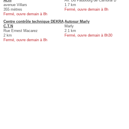
Acnf
Av. Du Faubourg de Cambrai B
avenue Villars
1.7 km
355 mètres
Fermé, ouvre demain à 8h
Fermé, ouvre demain à 8h
Centre contrôle technique DEKRA
Autosur Marly
C.T.N
Marly
Rue Ernest Macarez
2.1 km
2 km
Fermé, ouvre demain à 8h30
Fermé, ouvre demain à 8h