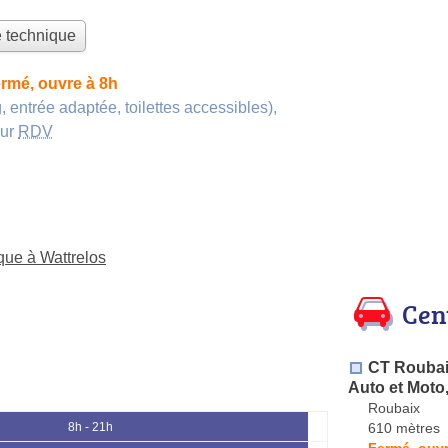
e technique
rmé, ouvre à 8h
, entrée adaptée, toilettes accessibles)
,
sur
RDV
que à Wattrelos
Cen
CT Roubai
Auto et Moto,
Roubaix
610 mètres
8h - 21h
Fermé, ouvr