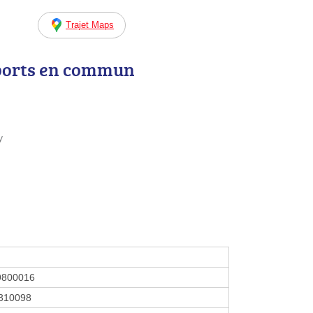
Trajet Maps
ports en commun
y
9800016
310098