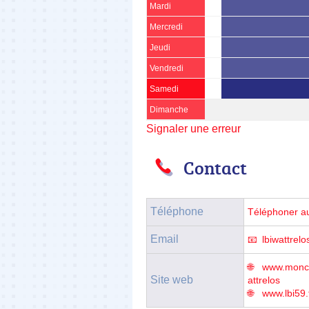
Mardi
Mercredi
Jeudi
Vendredi
Samedi
Dimanche
Signaler une erreur
Contact
Téléphone
Téléphoner a
Email
lbiwattre
www.moncon
Site web
attrelos
www.lbi59.