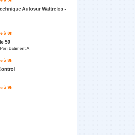
echnique Autosur Wattrelos -
e à 8h
le 59
Péri Batiment A
e à 8h
Control
e à 9h