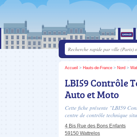
Accueil
>
Hauts-de-France
>
Nord
>
Wat
LBI59 Contrôle 
Auto et Moto
Cette fiche présente "LBI59 Con
centre de contrôle technique sit
4 Bis Rue des Bons Enfants
59150 Wattrelos