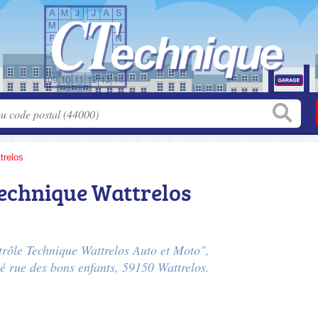
trelos
Technique Wattrelos
trôle Technique Wattrelos Auto et Moto",
ué
rue des bons enfants
, 59150 Wattrelos.