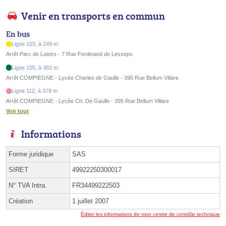
Venir en transports en commun
En bus
Ligne 103, à 249 m
Arrêt Parc de Loisirs - 7 Rue Ferdinand de Lesseps
Ligne 105, à 382 m
Arrêt COMPIEGNE - Lycée Charles de Gaulle - 395 Rue Bellum Villare
Ligne 112, à 378 m
Arrêt COMPIEGNE - Lycée Ch. De Gaulle - 395 Rue Bellum Villare
Voir tout
Informations
Forme juridique
SAS
SIRET
49922250300017
N° TVA Intra.
FR34499222503
Création
1 juillet 2007
Éditer les informations de mon centre de contrôle technique