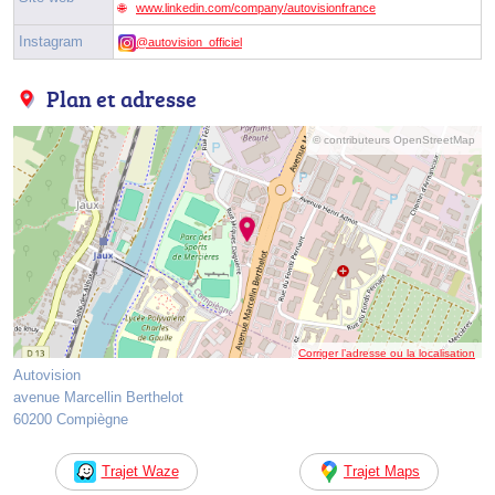
www.linkedin.com/company/autovisionfrance
Instagram
@autovision_officiel
Plan et adresse
© contributeurs OpenStreetMap
Corriger l’adresse ou la localisation
Autovision
avenue Marcellin Berthelot
60200 Compiègne
Trajet Waze
Trajet Maps