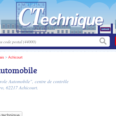
ais
>
Achicourt
Automobile
role Automobile", centre de contrôle
ro
, 62217 Achicourt.
e technique