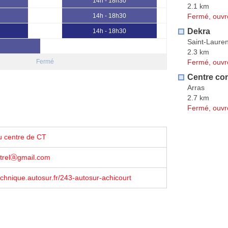
14h - 18h30
2.1 km
Fermé, ouvr
14h - 18h30
Dekra
14h - 18h30
Saint-Laure
2.3 km
Fermé, ouvr
Fermé
Centre co
Arras
2.7 km
Fermé, ouvr
u centre de CT
otrelⓐgmail.com
echnique.autosur.fr/243-autosur-achicourt