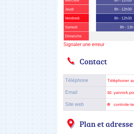
Mercredi
8h - 12h30
Jeudi
8h - 12h30
Vendredi
8h - 12h30
Samedi
8h - 13h
Dimanche
Signaler une erreur
Contact
Téléphone
Téléphoner a
Email
yannick.p
Site web
controle-t
Plan et adresse