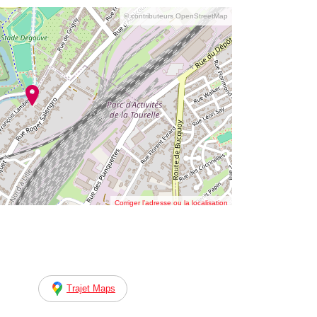
© contributeurs OpenStreetMap
Corriger l’adresse ou la localisation
Trajet Maps