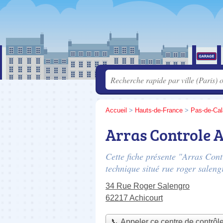
Accueil
>
Hauts-de-France
>
Pas-de-Cal
Arras Controle 
Cette fiche présente "Arras Cont
technique situé
rue roger saleng
34 Rue Roger Salengro
62217 Achicourt
📞 Appeler ce centre de contrôl